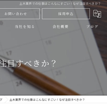
土木業界での仕事はこんなにすごい！なぜ注目すべきか？
お問い合わせ
採用申込
当社を知る
会社概要
ブログ
三島市の土木
コラム
伊豆の国市の土木
注目すべきか？
正社員
アルバイト
未経験
グ
土木業界での仕事はこんなにすごい！なぜ注目すべきか？