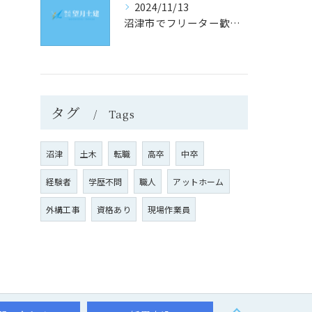
2024/11/13
沼津市でフリーター歓迎！理想の土木求人を見つけるための究極ガイド
タグ
Tags
沼津
土木
転職
高卒
中卒
経験者
学歴不問
職人
アットホーム
外構工事
資格あり
現場作業員