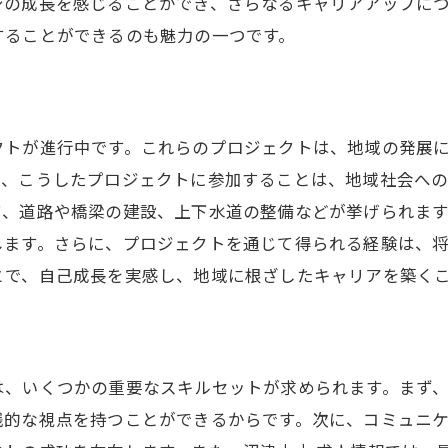
身の成長を感じることができ、さらなるキャリアアップに
地元企業の給与データを比較する
することができるのも魅力の一つです。
手取りアップのためのスキルアップ方法
沼津土木求人を見逃さないための最新情報の追い方
通知設定で最新求人をキャッチ
クトが進行中です。これらのプロジェクトは、地域の発展
メールニュースレターを活用する
て、こうしたプロジェクトに参加することは、地域社会へ
求人イベントやフェアの参加方法
て、道路や橋梁の建設、上下水道の整備などが挙げられま
アプリを使った求人情報管理
します。さらに、プロジェクトを通じて得られる経験は、
RSSフィードを活用した情報収集
とで、自己成長を実感し、地域に根ざしたキャリアを築く
最新情報を入手するための時間管理
静岡県沼津市の土木業界で成功するための求人選びのポイ
自分に合った企業を見つける方法
は、いくつかの重要なスキルセットが求められます。まず
求人情報の読み解き方
践的な視点を持つことができるからです。次に、コミュニ
企業文化と自分の価値観の一致