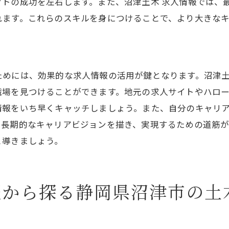
クトの成功を左右します。また、沼津土木 求人情報では、
面接でのアピールポイント
れます。これらのスキルを身につけることで、より大きな
成功者のキャリアパスを参考にする
応募後のフォローアップの重要性
地元の求人サイトを活用した沼津土木求人の見つけ方
ためには、効果的な求人情報の活用が鍵となります。沼津土
おすすめの求人サイト一覧
職場を見つけることができます。地元の求人サイトやハロ
サイト利用時の注意点
情報をいち早くキャッチしましょう。また、自分のキャリ
、長期的なキャリアビジョンを描き、実現するための道筋が
検索フィルターの設定テクニック
と導きましょう。
サイトごとの特徴を知る
ユーザーレビューを活用する
応募前に確認するべきサイト情報
報から探る静岡県沼津市の土
SNSで追うリアルタイムの沼津土木求人情報の利点
SNSで得られる求人情報の速さ