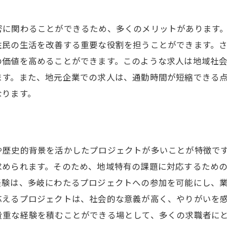
企業アカウントのフォロー術
ハッシュタグを活用した検索方法
密に関わることができるため、多くのメリットがあります
リアルタイム情報の信頼性を見極める
住民の生活を改善する重要な役割を担うことができます。
SNSを使った企業とのコミュニケーション
の価値を高めることができます。このような求人は地域社
ます。また、地元企業での求人は、通勤時間が短縮できる
SNSを活用したプロフェッショナルな自己PR
なります。
や歴史的背景を活かしたプロジェクトが多いことが特徴で
求められます。そのため、地域特有の課題に対応するため
経験は、多岐にわたるプロジェクトへの参加を可能にし、
応えるプロジェクトは、社会的な意義が高く、やりがいを
貴重な経験を積むことができる場として、多くの求職者に