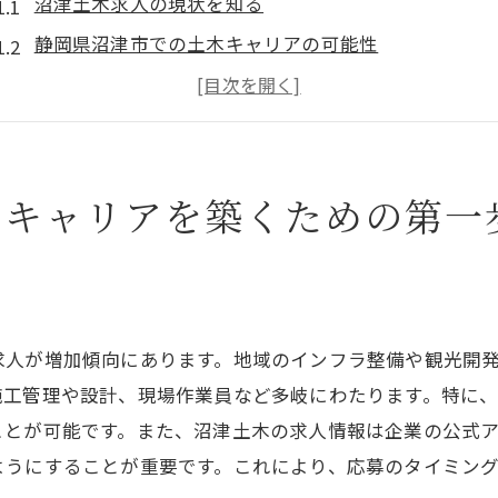
沼津土木求人の現状を知る
静岡県沼津市での土木キャリアの可能性
キャリアチェンジで得られる利点
地元のインフラプロジェクトへの参加
沼津の土木業界で必要なスキルセット
いキャリアを築くための第一
求人情報を利用したキャリア計画
地域密着型の求人情報から探る静岡県沼津市の土木業界
地域密着型求人のメリット
沼津市の土木業界の特長
求人が増加傾向にあります。地域のインフラ整備や観光開
地元企業との連携で得られる経験
施工管理や設計、現場作業員など多岐にわたります。特に
地域コミュニティのニーズを知る
ことが可能です。また、沼津土木の求人情報は企業の公式
長期的なキャリア形成のための情報収集
ようにすることが重要です。これにより、応募のタイミン
地域密着型求人情報を見つける方法