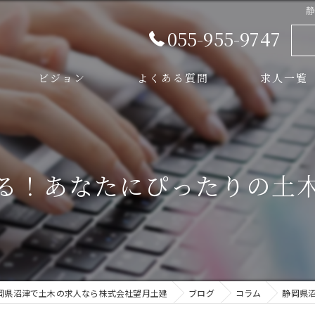
055-955-9747
ビジョン
よくある質問
求人一覧
スタッフ
る！あなたにぴったりの土
岡県沼津で土木の求人なら株式会社望月土建
ブログ
コラム
静岡県