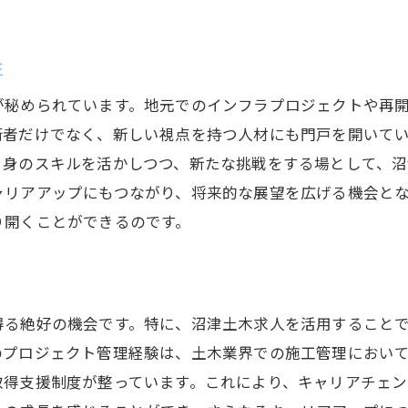
沼津土木求人を捕えるための効率的な情報収集法
求人サイトの効果的な利用法
性
企業の公式SNSアカウントをフォロー
が秘められています。地元でのインフラプロジェクトや再
ハローワークを活用した情報収集
術者だけでなく、新しい視点を持つ人材にも門戸を開いて
地域の求人誌を活用するコツ
自身のスキルを活かしつつ、新たな挑戦をする場として、沼
ネットワークを通じた情報共有
ャリアアップにもつながり、将来的な展望を広げる機会と
最新情報を見逃さないチェックリスト
り開くことができるのです。
手取りの真実を探る静岡県沼津市での土木求人事情
静岡県沼津市での土木業界の給与水準
手取りと月給の違いを理解する
得る絶好の機会です。特に、沼津土木求人を活用すること
福利厚生と手取りの関係性
のプロジェクト管理経験は、土木業界での施工管理におい
取得支援制度が整っています。これにより、キャリアチェン
給与交渉で押さえておきたいポイント