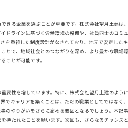
沼津土木求人でキャリアの新境地へ
地域社会に役立つ経験者向けの求人情報
望月土建でのキャリアパスと昇給制度について知ろう
頼できる企業を選ぶことが重要です。株式会社望月土建は
ガイドラインに基づく労働環境の整備や、社員同士のコミ
望月土建の昇給制度の仕組みとメリット
すさを重視した制度設計がなされており、地元で安定したキ
キャリアパスを描くためのサポート体制
ることで、地域社会とのつながりを深め、より豊かな職場
昇給を目指すために知っておくべき情報
することが可能です。
働きやすい職場環境でのキャリアアップ
長期的な成長を支える昇給の仕組み
望月土建でのキャリア形成の実例
の重要性を増しています。特に、株式会社望月土建のよう
沼津市での土木キャリアスタートに最適な求人はこれだ
業界でキャリアを築くことは、ただの職業としてではなく
土木業界でのキャリアをスタートするチャンス
仕事のやりがいをさらに高める要因となるでしょう。本記
望月土建が提供する初心者向け求人情報
欲を持たれたことを願います。次回も、さらなるチャンス
安心して始められる土木キャリアの第一歩