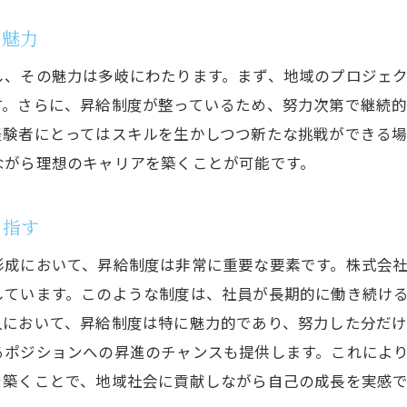
未経験者も歓迎！沼津市で安定した収入を得る方法
の魅力
未経験から始める土木業界でのキャリア
し、その魅力は多岐にわたります。まず、地域のプロジェ
望月土建が提供する未経験者向けサポート
す。さらに、昇給制度が整っているため、努力次第で継続
安心して働ける環境でスキルを磨く
経験者にとってはスキルを生かしつつ新たな挑戦ができる
未経験者のためのステップアップガイド
ながら理想のキャリアを築くことが可能です。
地域に根ざした仕事で安定収入を得る
未経験者歓迎の求人で新たな挑戦を
目指す
経験者必見！沼津土木求人で新たなステージへ進むチャン
形成において、昇給制度は非常に重要な要素です。株式会
経験を活かしてさらに成長できる職場
しています。このような制度は、社員が長期的に働き続け
望月土建での経験者向けキャリアプラン
人において、昇給制度は特に魅力的であり、努力した分だけ
スキルを高めるための昇給制度とは
るポジションへの昇進のチャンスも提供します。これによ
を築くことで、地域社会に貢献しながら自己の成長を実感
経験者が求める働きやすい環境を提供