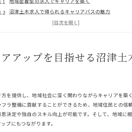
地域密着型の求人でキャリアを築く
沼津土木求人で得られるキャリアパスの魅力
昇給制度を活用してキャリアアップを目指す
地元で安定した職場環境を作る方法
沼津での土木業界の未来を切り開く
リアアップを目指せる沼津土
望月土建が提供するキャリアサポート
地域のインフラを支える！望月土建の昇給あり求人情報
望月土建の求人でインフラ整備に貢献する方法
地域社会に貢献できる仕事の意義
き方を提供し、地域社会に深く関わりながらキャリアを築
昇給ありの求人で安定した収入を得る
ンフラ整備に貢献することができるため、地域住民との信
働きやすい環境で昇給を目指す
意思決定や独自のスキル向上が可能です。そして、地域に
地域のインフラ整備をリードする存在に
アップにもつながります。
望月土建の求人情報を活用するメリット