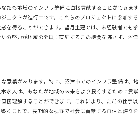
昇給と成長を両立させる求人の魅力
あなたも地域のインフラ整備に直接貢献することができま
望月土建で得られる仕事の安定感
ロジェクトが進行中です。これらのプロジェクトに参加す
成長の機会を逃さないための求人情報
実感を得ることができます。望月土建では、未経験者でも
働きながらスキルアップする方法
なたの努力が地域の発展に直結するこの機会を逃さず、沼
地域に根ざしながら安定した収入を得る
きな意義があります。特に、沼津市でのインフラ整備は、
土木求人は、あなたが地域の未来をより良くするために貢
を直接理解することができます。これにより、ただの仕事
を築くことで、長期的な視野で社会に貢献する自信と誇り