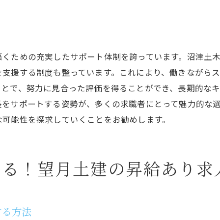
土木業界の基礎を学べるサポート体制
沼津市での就職活動に役立つ求人情報
初心者が安心して働ける望月土建の魅力
築くための充実したサポート体制を誇っています。沼津土
地域に貢献しながら成長できる沼津土木求人の魅力とは
を支援する制度も整っています。これにより、働きながら
地域社会に貢献できる仕事のやりがい
ことで、努力に見合った評価を得ることができ、長期的な
望月土建の求人で地域密着型の成長を
長をサポートする姿勢が、多くの求職者にとって魅力的な
な可能性を探求していくことをお勧めします。
地域インフラの未来を担うキャリア機会
仕事を通じて地域社会に恩返しをする方法
地域貢献を実現するための職場環境
える！望月土建の昇給あり求
沼津土木求人で地域と共に成長する
安定と成長を同時に手に入れる！望月土建の求人情報
安定した職場環境でキャリアを築く
する方法