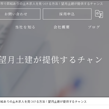
津市で昇給ありの土木求人を見つける方法！望月土建が提供するチャンス
お問い合わせ
採用申込
当社を知る
会社概要
ブログ
三島市の土木
コラム
望月土建が提供するチャン
伊豆の国市の土木
正社員
アルバイト
未経験
昇給ありの土木求人を見つける方法！望月土建が提供するチャンス