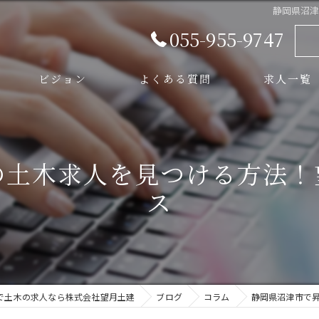
静岡県沼
055-955-9747
ビジョン
よくある質問
求人一覧
スタッフ
の土木求人を見つける方法！
ス
で土木の求人なら株式会社望月土建
ブログ
コラム
静岡県沼津市で