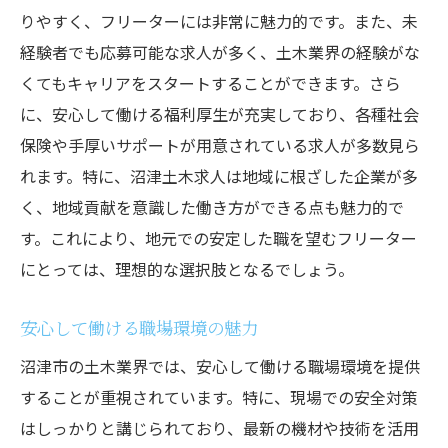
沼津市でのキャリアパスの選び方
りやすく、フリーターには非常に魅力的です。また、未
魅力的な求人情報を見逃さない方法
経験者でも応募可能な求人が多く、土木業界の経験がな
沼津市でキャリアを始めるメリット
くてもキャリアをスタートすることができます。さら
に、安心して働ける福利厚生が充実しており、各種社会
フリーター歓迎！沼津土木求人で福利厚生を最
保険や手厚いサポートが用意されている求人が多数見ら
大限に活用する方法
れます。特に、沼津土木求人は地域に根ざした企業が多
沼津市の土木求人で得られる福利厚生
く、地域貢献を意識した働き方ができる点も魅力的で
フリーターに適した福利厚生の活用術
す。これにより、地元での安定した職を望むフリーター
仕事とプライベートを両立させるために
にとっては、理想的な選択肢となるでしょう。
充実した福利厚生を求める理由
福利厚生を活用して職場生活を豊かに
安心して働ける職場環境の魅力
沼津土木求人での福利厚生のチェックポイ
沼津市の土木業界では、安心して働ける職場環境を提供
ント
することが重視されています。特に、現場での安全対策
沼津市で夢を実現する土木求人の選び方と応募
はしっかりと講じられており、最新の機材や技術を活用