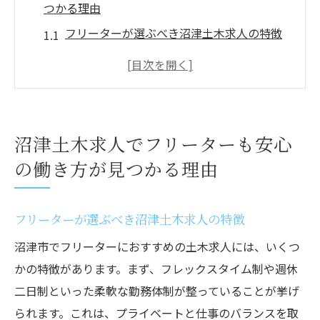
つかる理由
フリーターが選ぶべき沼津土木求人の特徴
安心して働ける職場環境の魅力
沼津市ならではの働きやすさを活かす
フリーターに優しい沼津土木求人のポイン
ト
沼津土木求人でフリーターも安心
安心の労働条件を見つけるために
の働き方が見つかる理由
沼津土木求人でのキャリアアップの道
静岡県沼津市の魅力的な土木求人で理想のキャ
フリーターが選ぶべき沼津土木求人の特徴
リアをスタート
沼津市でフリーターにおすすめの土木求人には、いくつ
沼津市の土木業界の将来性
かの特徴があります。まず、フレックスタイム制や週休
理想のキャリアを築くためのステップ
二日制といった柔軟な勤務体制が整っていることが挙げ
地元密着型の求人でキャリアを積む
られます。これは、プライベートと仕事のバランスを取