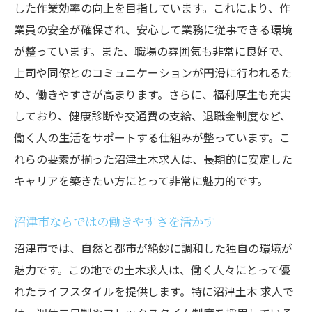
のコツ
した作業効率の向上を目指しています。これにより、作
自分に合った求人を見極めるポイント
業員の安全が確保され、安心して業務に従事できる環境
が整っています。また、職場の雰囲気も非常に良好で、
応募書類の作成で差をつける
上司や同僚とのコミュニケーションが円滑に行われるた
面接で自分を最大限にアピールする方法
め、働きやすさが高まります。さらに、福利厚生も充実
夢を叶えるための求人選びの秘訣
しており、健康診断や交通費の支給、退職金制度など、
応募先の企業文化を理解する
働く人の生活をサポートする仕組みが整っています。こ
選考を通過するための準備術
れらの要素が揃った沼津土木求人は、長期的に安定した
沼津土木求人で安定した職場環境を手に入れる
キャリアを築きたい方にとって非常に魅力的です。
秘訣
安定した職場を選ぶための基準
沼津市ならではの働きやすさを活かす
職場環境の良さを見分けるポイント
沼津市では、自然と都市が絶妙に調和した独自の環境が
長く働き続けるための職場選び
魅力です。この地での土木求人は、働く人々にとって優
れたライフスタイルを提供します。特に沼津土木 求人で
社員の声から見る職場の魅力