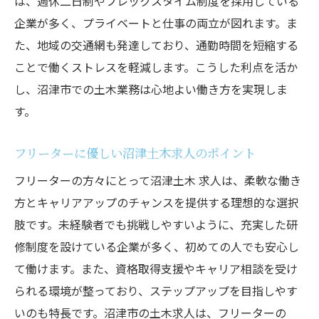
は、週休二日制やフレックスタイム制度を採用している
沼津市で安定を求める理由
企業が多く、プライベートと仕事の両立が図れます。ま
職場環境がもたらす仕事のやりがい
た、地域の交通網も発達しており、通勤時間を短縮する
静岡県沼津市の土木求人でフリーターが輝く理
ことで働くストレスを軽減します。こうした利点を活か
由とは
し、沼津市での土木業務は心地よい働き方を実現しま
フリーターにとって働きやすい職場の条件
す。
経験を活かして輝くための職場選び
フリーターに優しい沼津土木求人のポイント
沼津市ならではの職場の魅力
スキルアップが期待できる職場環境
フリーターの方々にとって沼津土木 求人は、柔軟な働き
方とキャリアアップのチャンスを提供する理想的な選択
フリーターが活躍する土木求人の特徴
肢です。未経験者でも挑戦しやすいように、充実した研
沼津市で新たな自分を見つける方法
修制度を設けている企業が多く、初めての人でも安心し
沼津土木求人を活用して充実した毎日を送るス
て働けます。また、資格取得支援やキャリア相談を受け
テップ
られる環境が整っており、ステップアップを目指しやす
日々の仕事を楽しくする工夫
いのも特長です。沼津市の土木求人は、フリーターの