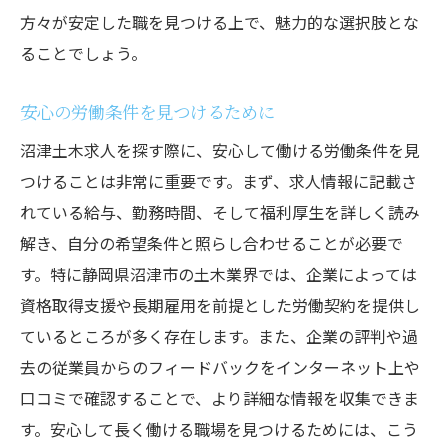
働く喜びを見つけるためのヒント
方々が安定した職を見つける上で、魅力的な選択肢とな
仕事を通じて自己成長を感じる
ることでしょう。
充実した日々を送るための時間管理術
安心の労働条件を見つけるために
職場での人間関係を良好に保つ方法
仕事を通じて地域社会に貢献する
沼津土木求人を探す際に、安心して働ける労働条件を見
つけることは非常に重要です。まず、求人情報に記載さ
理想の働き方を沼津市で見つける土木求人の最
れている給与、勤務時間、そして福利厚生を詳しく読み
新情報
解き、自分の希望条件と照らし合わせることが必要で
最新求人情報をどこで見つけるか
す。特に静岡県沼津市の土木業界では、企業によっては
理想の働き方を見つけるための条件
資格取得支援や長期雇用を前提とした労働契約を提供し
沼津市の土木求人のトレンド
ているところが多く存在します。また、企業の評判や過
求人情報を最大限に活用する方法
去の従業員からのフィードバックをインターネット上や
自分に合った求人の見つけ方
口コミで確認することで、より詳細な情報を収集できま
沼津市での求人探しのコツ
す。安心して長く働ける職場を見つけるためには、こう