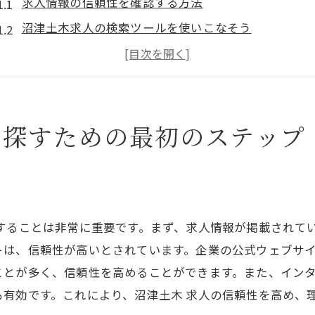
求人情報の信頼性を確認する方法
沼津土木求人の検索ツールを使いこなそう
理想の職場環境を見極めるポイント
効果的な履歴書と職務経歴書の準備
求人応募のタイミングと戦略
を探すための最初のステップ
ネットワークを活用した求人情報の収集
沼津市で見つける理想のライフスタイルと土木求人
沼津市での生活コストと給与水準のバランス
仕事とプライベートの両立を実現するために
することは非常に重要です。まず、求人情報が掲載されて
沼津市の地域文化と労働環境の調和
トは、信頼性が高いとされています。企業の公式ウェブサ
ライフスタイルに合った勤務形態の選び方
とが多く、信頼性を高めることができます。また、インタ
沼津市の自然環境がもたらすリラクゼーション効果
有効です。これにより、沼津土木 求人の信頼性を高め、
地域特性を活かしたキャリアアップの可能性