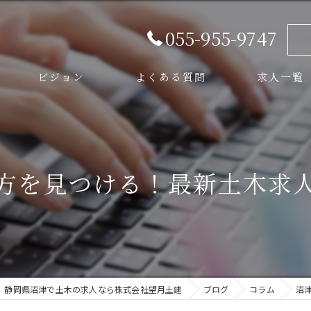
055-955-9747
ビジョン
よくある質問
求人一覧
スタッフ
方を見つける！最新土木求
静岡県沼津で土木の求人なら株式会社望月土建
ブログ
コラム
沼