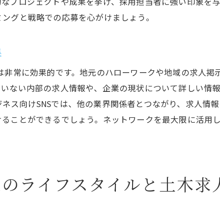
的なプロジェクトや成果を挙げ、採用担当者に強い印象を
福利厚生施設の利用方法とその利点
ミングと戦略での応募を心がけましょう。
リモートワークやフレックス制度の導入状況
従業員満足度を高めるための企業の取り組み
集
効率的な沼津土木求人応募方法を学ぶ
用は非常に効果的です。地元のハローワークや地域の求人掲
オンライン応募の際の注意点とコツ
いない内部の求人情報や、企業の現状について詳しい情報
面接でアピールすべきポイント
のビジネス向けSNSでは、他の業界関係者とつながり、求人
けることができるでしょう。ネットワークを最大限に活用
ネットワーキングを活用した内定獲得法
採用プロセスの流れを理解しよう
自己分析と目標設定の重要性
沼津地域でのインターンシップの活用
想のライフスタイルと土木求
沼津市での理想の働き方を実現するためのヒント
ワークライフバランスを見つけるために