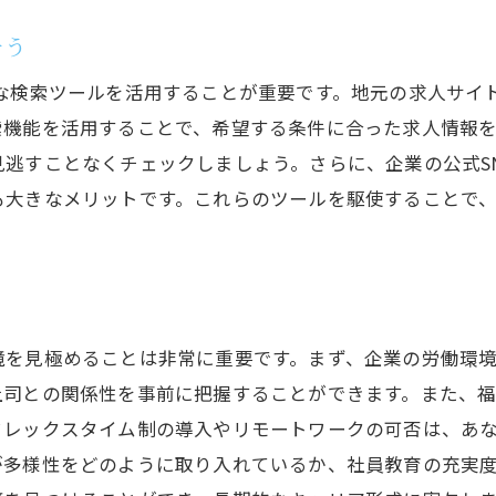
豊かな自然と歴史的街並みを活かした沼津での働き方
そう
自然に囲まれた職場環境の魅力
切な検索ツールを活用することが重要です。地元の求人サイ
歴史を感じる街並みと周辺観光地の紹介
索機能を活用することで、希望する条件に合った求人情報
地域社会との連携による仕事の広がり
逃すことなくチェックしましょう。さらに、企業の公式S
自然保護と土木業界の関係性
も大きなメリットです。これらのツールを駆使することで、
沼津市での環境保護プロジェクトの参加機会
地元コミュニティと協力する働き方
最新の沼津土木求人情報でキャリアを次のレベルに引き上
沼津土木求人の最新トレンドを知る
境を見極めることは非常に重要です。まず、企業の労働環
キャリアパスを明確に描くためのヒント
上司との関係性を事前に把握することができます。また、
転職のタイミングと市場動向の見極め
フレックスタイム制の導入やリモートワークの可否は、あ
が多様性をどのように取り入れているか、社員教育の充実
沼津市でのキャリア形成に役立つ資格