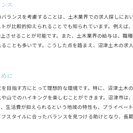
地元でのキャリアと生活のシナジー効果
ランス
地域資源を活用した新しい働き方
のバランスを考慮することは、土木業界での求人探しにお
長期的な職場満足度を高める方法
ストが比較的抑えられることでも知られています。例えば
個々の価値観に合わせた働き方の提案
向上させることが可能です。また、土木業界の給与は、職種
れることも多いです。こうした点を踏まえ、沼津土木の求
地域社会と連携したプロジェクトの可能性
ために
立を目指す方にとって理想的な環境です。特に、沼津土木
スや山でのハイキングを楽しむことができます。沼津市は
に、生活費が抑えられるという地域の特性も、プライベー
イフスタイルに合ったバランスを見つける助けとなり、長