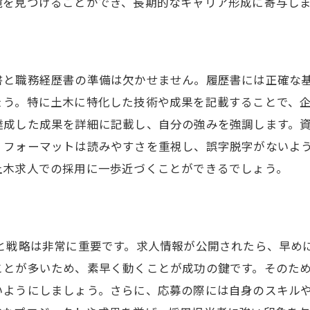
境を見つけることができ、長期的なキャリア形成に寄与し
スキルアップのための研修制度の活用
将来を見据えた長期的なキャリアプラン
静岡県沼津市での労働環境を徹底解説
書と職務経歴書の準備は欠かせません。履歴書には正確な
沼津市の労働基準法と規制について
ょう。特に土木に特化した技術や成果を記載することで、
働く女性を支援する制度と取り組み
達成した成果を詳細に記載し、自分の強みを強調します。
労働環境の改善事例とその影響
、フォーマットは読みやすさを重視し、誤字脱字がないよ
職場でのストレス管理とメンタルヘルス
土木求人での採用に一歩近づくことができるでしょう。
職場の安全対策と災害予防の取り組み
労働者の権利と企業の責任を理解する
魅力的な沼津土木求人が持つ福利厚生とは
と戦略は非常に重要です。求人情報が公開されたら、早め
健康保険と厚生年金の充実度をチェック
ことが多いため、素早く動くことが成功の鍵です。そのた
育児支援制度と働きやすさの両立
いようにしましょう。さらに、応募の際には自身のスキル
社員研修とキャリア開発のサポート