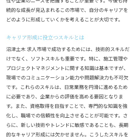
性や企業のニーズを把握することが重要です。今後も持
キャリアアップは沼津土木求人で！地域に根ざ
続的な成長が見込まれるこの市場で、自分のキャリアを
した仕事を
どのように形成していくかを考えることが大切です。
地域に根ざした仕事でキャリアアップ
地元企業でのキャリアパス事例
キャリア形成に役立つスキルとは
キャリアアップにつながるスキルセット
沼津土木 求人市場で成功するためには、技術的スキルだ
土木業界での昇進のコツ
けでなく、ソフトスキルも重要です。特に、施工管理や
プロジェクトマネジメントに関する知識は基本ですが、
長期的なキャリアプランの立て方
現場でのコミュニケーション能力や問題解決力も不可欠
地域密着型のキャリア形成の魅力
です。これらのスキルは、日常業務を円滑に進めるため
静岡県沼津市の土木求人を通して新しい自分を
に必要であり、企業からの評価を高める要因となりま
発見しよう
す。また、資格取得を目指すことで、専門的な知識を強
新しい自分を発見するための土木求人選び
化し、職場での信頼性を向上させることが可能です。さ
自己成長を促すプロジェクトへの参加
らに、新しい技術やトレンドに敏感であることも、長期
土木業界でのスキルの活かし方
的なキャリア形成には欠かせません。こうしたスキルを