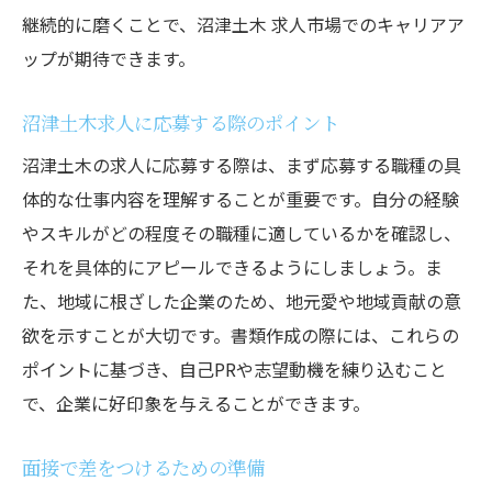
未知の分野への挑戦とスキルアップ
継続的に磨くことで、沼津土木 求人市場でのキャリアア
仕事を通じた自己成長の実現
ップが期待できます。
土木求人で得られる新しい視点
沼津土木求人に応募する際のポイント
地方の力を引き出す沼津土木求人があなたの未
沼津土木の求人に応募する際は、まず応募する職種の具
来をサポート
体的な仕事内容を理解することが重要です。自分の経験
地方の力を活かした土木求人の魅力
やスキルがどの程度その職種に適しているかを確認し、
地域密着型のプロジェクトで未来を創造
それを具体的にアピールできるようにしましょう。ま
地方の活性化に貢献するキャリア
た、地域に根ざした企業のため、地元愛や地域貢献の意
地域社会と共に成長するための機会
欲を示すことが大切です。書類作成の際には、これらの
地方特有の課題を解決するための仕事
ポイントに基づき、自己PRや志望動機を練り込むこと
地域に根ざしたキャリアで未来を築く
で、企業に好印象を与えることができます。
面接で差をつけるための準備