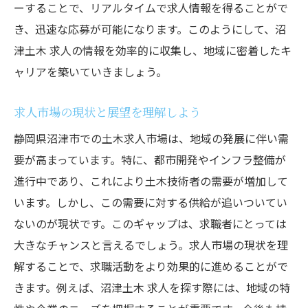
ーすることで、リアルタイムで求人情報を得ることがで
沼津市のインフラ整備に貢献する仕事
き、迅速な応募が可能になります。このようにして、沼
自然災害に強い都市づくりへの貢献
津土木 求人の情報を効率的に収集し、地域に密着したキ
都市計画における土木技術の重要性
ャリアを築いていきましょう。
地域住民のための快適な生活環境づくり
都市の未来を形作るための土木技術
求人市場の現状と展望を理解しよう
沼津市での土木求人情報最新トレンドと採用成
静岡県沼津市での土木求人市場は、地域の発展に伴い需
功のコツ
要が高まっています。特に、都市開発やインフラ整備が
最新の沼津土木求人トレンドとは
進行中であり、これにより土木技術者の需要が増加して
採用担当者が注目するスキルセット
います。しかし、この需要に対する供給が追いついてい
面接でアピールすべきポイント
ないのが現状です。このギャップは、求職者にとっては
大きなチャンスと言えるでしょう。求人市場の現状を理
最新技術を駆使したプロジェクト
解することで、求職活動をより効果的に進めることがで
キャリアアップを目指す求人の探し方
きます。例えば、沼津土木 求人を探す際には、地域の特
採用されるためのスキルアップ方法