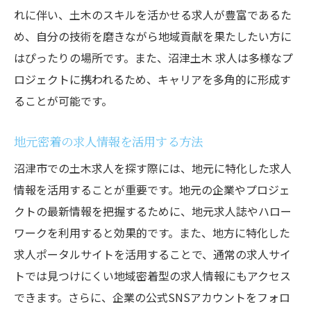
競合との差別化を図る応募戦略
れに伴い、土木のスキルを活かせる求人が豊富であるた
め、自分の技術を磨きながら地域貢献を果たしたい方に
地域貢献を目指すあなたへ沼津土木求人で未来
はぴったりの場所です。また、沼津土木 求人は多様なプ
を築く
ロジェクトに携われるため、キャリアを多角的に形成す
地域貢献が可能な土木求人の選び方
ることが可能です。
持続可能な社会を支えるプロジェクトに参
加
地元密着の求人情報を活用する方法
地元の発展に寄与するキャリアの魅力
沼津市での土木求人を探す際には、地元に特化した求人
地域社会における土木技術者の役割
情報を活用することが重要です。地元の企業やプロジェ
地域との連携を深めるための活動
クトの最新情報を把握するために、地元求人誌やハロー
持続可能な未来を支えるためのスキル
ワークを利用すると効果的です。また、地方に特化した
豊かな自然と都市機能で働く沼津土木求人に注
求人ポータルサイトを活用することで、通常の求人サイ
目
トでは見つけにくい地域密着型の求人情報にもアクセス
自然と都市の調和を目指す求人の魅力
できます。さらに、企業の公式SNSアカウントをフォロ