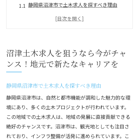
静岡県沼津市で土木求人を探すべき理由
地元密着の求人情報を活用する方法
求人市場の現状と展望を理解しよう
キャリア形成に役立つスキルとは
沼津土木求人に応募する際のポイント
沼津土木求人を狙うなら今がチャ
面接で差をつけるための準備
ンス！地元で新たなキャリアを
静岡県沼津市の魅力を活かした土木求人探しの
秘訣
静岡県沼津市で土木求人を探すべき理由
沼津市の地域特性を活かした求人選び
静岡県沼津市は、自然と都市機能が調和した魅力的な環
自然環境と求人市場の関係性
境にあり、多くの土木プロジェクトが行われています。
地元企業が求める人材像
この地域での土木求人は、地域の発展に直接貢献できる
応募前に知っておくべき地元の事情
絶好のチャンスです。沼津市は、観光地としても注目さ
求人情報の収集方法と活用術
れており、インフラ整備が活発に進められています。こ