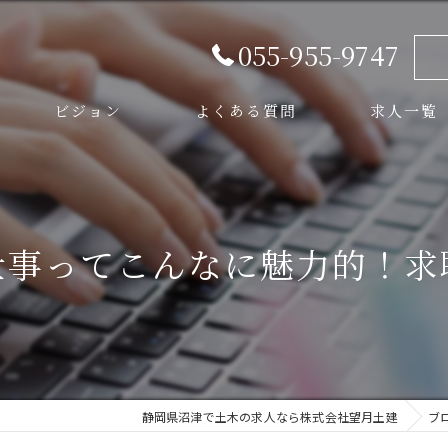
055-955-9747
ビジョン
よくある質問
求人一覧
スタッフ
仕事ってこんなに魅力的！求
静岡県沼津で土木の求人なら株式会社望月土建
ブ