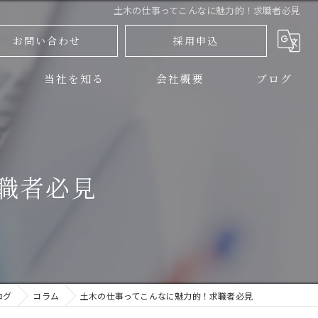
土木の仕事ってこんなに魅力的！求職者必見
お問い合わせ
採用申込
当社を知る
会社概要
ブログ
三島市の土木
コラム
伊豆の国市の土木
職者必見
正社員
アルバイト
未経験
ログ
コラム
土木の仕事ってこんなに魅力的！求職者必見