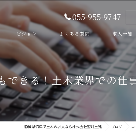
055-955-9747
ビジョン
よくある質問
求人一覧
スタッフ
もできる！土木業界での仕
静岡県沼津で土木の求人なら株式会社望月土建
ブログ
コ