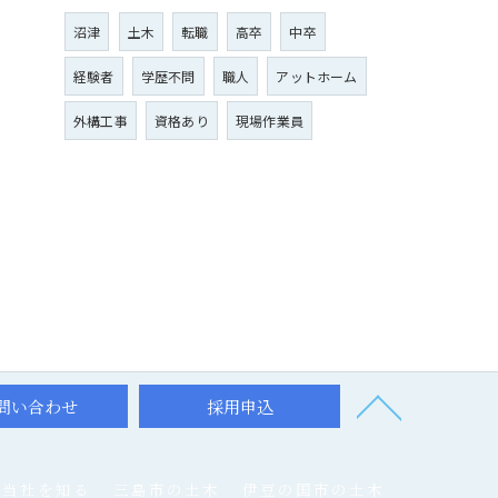
沼津
土木
転職
高卒
中卒
経験者
学歴不問
職人
アットホーム
外構工事
資格あり
現場作業員
問い合わせ
採用申込
当社を知る
三島市の土木
伊豆の国市の土木