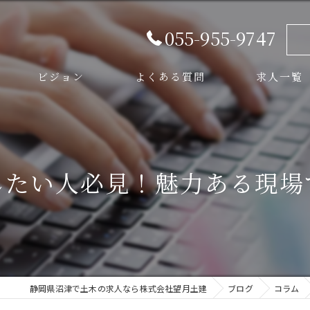
055-955-9747
ビジョン
よくある質問
求人一覧
スタッフ
したい人必見！魅力ある現場
静岡県沼津で土木の求人なら株式会社望月土建
ブログ
コラム