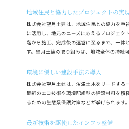
最新技
地域住民と協力したプロジェクトの実
最
株式会社望月土建は、地域住民との協力を重
環
に活用し、地元のニーズに応えるプロジェク
エ
階から施工、完成後の運営に至るまで、一体
環
す。望月土建の取り組みは、地域全体の持続
地
持
環境に優しい建設手法の導入
地域住
株式会社望月土建は、沼津土木をリードする
地
最新のエコ技術や環境配慮型の建設材料を積
防
るための生態系保護対策などが挙げられます
道
公
最新技術を駆使したインフラ整備