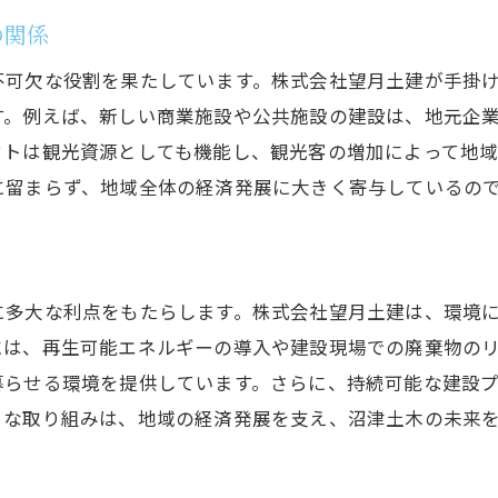
設プロジェクトがもたらす変革
の関係
域社会への具体的な影響
不可欠な役割を果たしています。株式会社望月土建が手掛
新的技術の活用による効率化
す。例えば、新しい商業施設や公共施設の建設は、地元企
続可能なインフラの構築
クトは観光資源としても機能し、観光客の増加によって地
域の未来を切り開く建設技術
に留まらず、地域全体の経済発展に大きく寄与しているの
に多大な利点をもたらします。株式会社望月土建は、環境
には、再生可能エネルギーの導入や建設現場での廃棄物の
暮らせる環境を提供しています。さらに、持続可能な建設
うな取り組みは、地域の経済発展を支え、沼津土木の未来