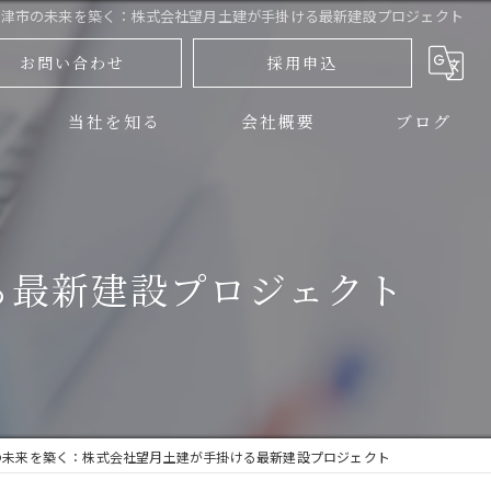
沼津市の未来を築く：株式会社望月土建が手掛ける最新建設プロジェクト
お問い合わせ
採用申込
当社を知る
会社概要
ブログ
三島市の土木
コラム
伊豆の国市の土木
る最新建設プロジェクト
正社員
アルバイト
未経験
の未来を築く：株式会社望月土建が手掛ける最新建設プロジェクト