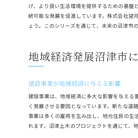
げ、より良い生活環境を提供するための基盤
持
続可能な発展を促進しています。株式会社望
最
ょう。このシリーズを通じて、未来の沼津市
沼
地域コ
地域経済発展沼津市
地
持
地
建設事業が地域経済に与える影響
地
建設事業は、地域経済に多大な影響を与える
環
く発展させる要因となっています。新たな道
未
事業は多くの雇用を生み出し、地元住民の生
最新建
れます。沼津土木のプロジェクトを通じて、
最