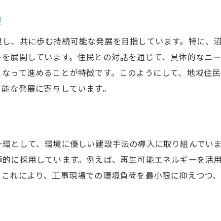
術と環境配慮株式会社望月土建が推進する建設手法
現
新技術を活用した建設手法
視し、共に歩む持続可能な発展を目指しています。特に、
境に配慮した建設材料の使用
トを展開しています。住民との対話を通じて、具体的なニ
ネルギー効率の高い建設プロセス
となって進めることが特徴です。このようにして、地域住
境負荷を軽減するための取り組み
可能な発展に寄与しています。
域に優しい建設技術の導入
続可能な建設手法の未来
民の安心を守る株式会社望月土建のインフラ整備への取り
一環として、環境に優しい建設手法の導入に取り組んでい
域住民の安全を最優先するインフラ整備
極的に採用しています。例えば、再生可能エネルギーを活
災対策を考慮した建設プロジェクト
。これにより、工事現場での環境負荷を最小限に抑えつつ
路や橋の補修・強化
共施設の建設と維持管理