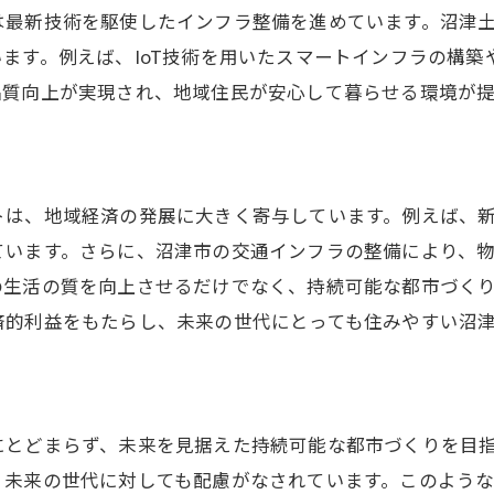
域住民とのコミュニケーション強化
は最新技術を駆使したインフラ整備を進めています。沼津
心して暮らせるインフラの実現
ます。例えば、IoT技術を用いたスマートインフラの構
の未来を支える株式会社望月土建の革新的な建設プロジェ
品質向上が実現され、地域住民が安心して暮らせる環境が
来志向の建設プロジェクトの概要
新的な技術を取り入れたプロジェクト
域社会のニーズに応えるプロジェクト
トは、地域経済の発展に大きく寄与しています。例えば、
続可能な都市づくりへの貢献
ています。さらに、沼津市の交通インフラの整備により、
の生活の質を向上させるだけでなく、持続可能な都市づく
来を見据えたインフラ整備
済的利益をもたらし、未来の世代にとっても住みやすい沼
域住民の期待に応えるプロジェクト
木の未来株式会社望月土建の取り組みがもたらす影響
域社会への影響と貢献
にとどまらず、未来を見据えた持続可能な都市づくりを目
済発展と環境保護のバランス
、未来の世代に対しても配慮がなされています。このよう
域住民の生活向上への寄与