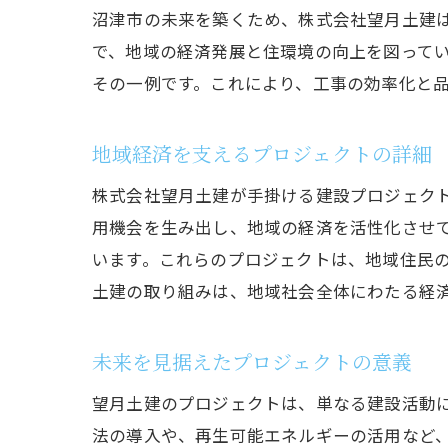
地
沼津市の未来を築くため、株式会社望月土建
安
で、地域の経済発展と住環境の向上を図ってい
沼津市
その一例です。これにより、工事の効率化と
未
地域経済を支えるプロジェクトの詳細
革
地
株式会社望月土建が手掛ける建設プロジェク
持
用機会を生み出し、地域の経済を活性化させ
います。これらのプロジェクトは、地域住民
未
土建の取り組みは、地域社会全体にわたる経
地
沼津土
未来を見据えたプロジェクトの意義
地
望月土建のプロジェクトは、単なる建設活動
経
法の導入や、再生可能エネルギーの活用など
地