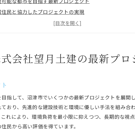
続可能な都市を目指す最新プロジェクト
域住民と協力したプロジェクトの実現
境に優しい建設手法の導入
新技術を駆使したインフラ整備
域経済を支えるプロジェクトの詳細
株式会社望月土建の最新プロ
来を見据えたプロジェクトの意義
済発展沼津市における持続可能な建設事業の重要性
設事業が地域経済に与える影響
クト
津市の経済発展と建設プロジェクトの関係
を目指して、沼津市でいくつかの最新プロジェクトを展開
続可能な建設事業の利点
れており、先進的な建設技術と環境に優しい手法を組み合
域経済活性化のための戦略
。これにより、環境負荷を最小限に抑えつつ、長期的な視
ンフラ整備がもたらす経済効果
の住民から高い評価を得ています。
域住民との協力による経済発展