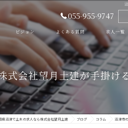
055-955-9747
ビジョン
よくある質問
求人一覧
スタッフ
株式会社望月土建が手掛け
岡県沼津で土木の求人なら株式会社望月土建
ブログ
コラム
沼津市