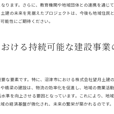
となります。さらに、教育機関や地域団体との連携を通じ
続可能な都市環境の実現
月土建の未来を見据えたプロジェクトは、今後も地域住民
新技術がもたらす未来の可能性
の可能性にご期待ください。
津市の未来を形作る取り組み
ミュニティの発展株式会社望月土建が目指す持続可能な都
における持続可能な建設事業
域コミュニティとの連携
続可能な都市づくりのための戦略
域住民の意見を取り入れたプロジェクト
域社会の一体感を高める取り組み
重要な要素です。特に、沼津市における株式会社望月土建
境に優しい都市づくりの実践
路や橋梁の建設は、物流の効率化を促進し、地域の商業活
来のための持続可能な都市計画
活水準を向上させる要因となっています。これにより、地
設技術を駆使株式会社望月土建のプロジェクトが沼津市に
地域の経済基盤が強化され、未来の繁栄が築かれるのです。
新建設技術の紹介