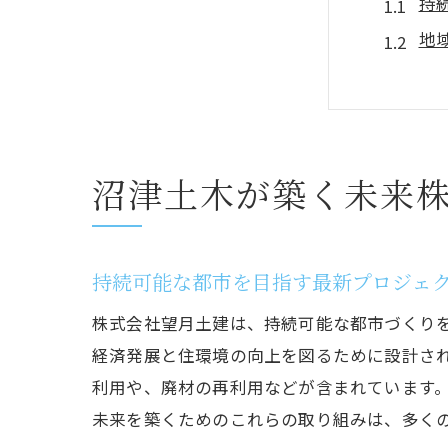
持
地
環
最
地
沼津土木が築く未来
未
地域経
建
持続可能な都市を目指す最新プロジェ
沼
株式会社望月土建は、持続可能な都市づくり
持
経済発展と住環境の向上を図るために設計さ
地
利用や、廃材の再利用などが含まれています
イ
未来を築くためのこれらの取り組みは、多く
地