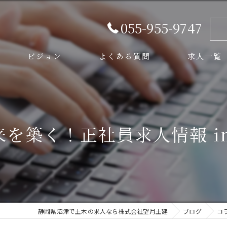
055-955-9747
ビジョン
よくある質問
求人一覧
スタッフ
を築く！正社員求人情報 i
静岡県沼津で土木の求人なら株式会社望月土建
ブログ
コ