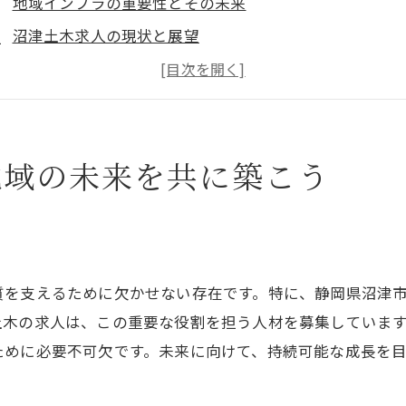
地域インフラの重要性とその未来
沼津土木求人の現状と展望
地域社会に貢献する仕事の魅力
沼津の土木業界でのキャリアパス
地域密着型企業で働くメリット
地域の未来を共に築こう
今こそ一緒に地域の未来を作ろう
経験者歓迎！沼津土木求人で新たな一歩を踏み出そう
未経験でも安心のサポート体制
研修制度の充実でスキルアップ
質を支えるために欠かせない存在です。特に、静岡県沼津
未経験者が活躍する職場環境
土木の求人は、この重要な役割を担う人材を募集していま
初めての土木工事でも安心の職場
ために必要不可欠です。未来に向けて、持続可能な成長を
未経験者が挑戦する価値とは
沼津土木求人でのキャリアスタート