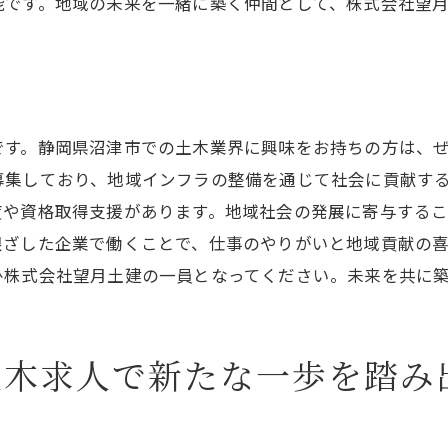
能です。地域の未来を一緒に築く仲間として、株式会社望
長期的に働ける職場環境
安定した収入で安心の生活
正社員で得られるキャリアパス
域のインフラを支える仕事！沼津土木求人でやりがいある
です。静岡県沼津市での土木業界に興味をお持ちの方は、
インフラ工事の重要性と役割
募集しており、地域インフラの整備を通じて社会に貢献す
地域のインフラを支えるやりがい
度や資格取得支援があります。地域社会の発展に寄与する
根ざした企業で働くことで、仕事のやりがいと地域貢献の
具体的な仕事の内容と魅力
ひ株式会社望月土建の一員となってください。未来を共に
インフラを通じて地域貢献
やりがいを感じられる職場環境
地域社会に必要とされる仕事とは
土木求人で新たな一歩を踏み
来を創る仲間を募集！沼津土木求人で一緒に働きませんか
未来を創るチームの一員に