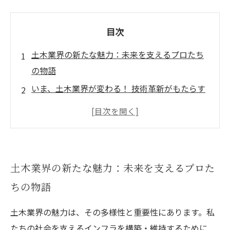
目次
土木業界の新たな魅力：未来を支えるプロたち
の物語
いま、土木業界が変わる！ 技術革新がもたらす
未来のビジョン
持続可能な社会を築くために：土木業界の役割
と挑戦
スマートシティの実現に向けて：土木業界の進
土木業界の新たな魅力：未来を支えるプロた
化と可能性
ちの物語
次世代のエンジニアに寄せる期待：夢と希望を
抱いて
土木業界の魅力は、その多様性と重要性にあります。私
未来の土木業界を担う！ 若手エンジニアの成長
たちの社会を支えるインフラを構築・維持するために