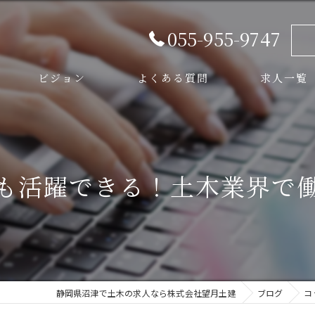
055-955-9747
ビジョン
よくある質問
求人一覧
スタッフ
も活躍できる！土木業界で
静岡県沼津で土木の求人なら株式会社望月土建
ブログ
コ