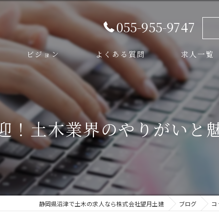
055-955-9747
ビジョン
よくある質問
求人一覧
スタッフ
迎！土木業界のやりがいと
静岡県沼津で土木の求人なら株式会社望月土建
ブログ
コ