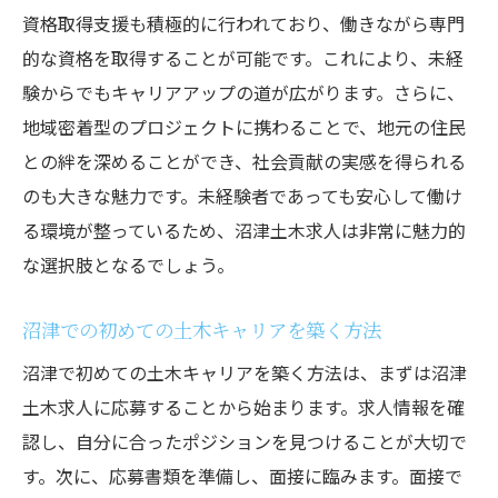
成長支援が充実した沼津土木求人の紹介
資格取得支援も積極的に行われており、働きながら専門
地元でキャリアを築くメリット
的な資格を取得することが可能です。これにより、未経
成長をサポートする沼津土木求人のポイン
験からでもキャリアアップの道が広がります。さらに、
ト
地域密着型のプロジェクトに携わることで、地元の住民
との絆を深めることができ、社会貢献の実感を得られる
安心の研修制度沼津土木求人でのスキルアップ
のも大きな魅力です。未経験者であっても安心して働け
方法
る環境が整っているため、沼津土木求人は非常に魅力的
充実した研修制度とその内容
な選択肢となるでしょう。
未経験者がスキルアップするための研修プ
ログラム
沼津での初めての土木キャリアを築く方法
沼津土木求人の研修制度がもたらす安心感
沼津で初めての土木キャリアを築く方法は、まずは沼津
研修を通じて得られるスキルと知識
土木求人に応募することから始まります。求人情報を確
スキルアップをサポートする研修内容
認し、自分に合ったポジションを見つけることが大切で
研修を受けることで得られる成長の実感
す。次に、応募書類を準備し、面接に臨みます。面接で