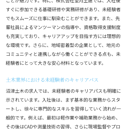
ことが魅力です。特に、株式会社望月土建では、入社後
資格取得を通じて成長するストーリー
すぐに参加できる基礎研修や実務研修があり、未経験者
資格取得支援がもたらすキャリアアップの
でもスムーズに仕事に馴染むことができます。また、先
可能性
輩社員によるマンツーマンの指導や、資格取得支援制度
未経験でも安心沼津土木求人のサポート体制と
も充実しており、キャリアアップを目指す方には理想的
は
な環境です。さらに、地域密着型の企業として、地元の
未経験者をサポートする体制の充実度
コミュニティと連携しながら働くことができる点も、未
初めての方でも安心して働ける環境
経験者にとって大きな安心材料となっています。
サポート体制が充実した求人の特徴
土木業界における未経験者のキャリアパス
個別サポートがもたらす安心感
沼津土木の求人では、未経験者のキャリアパスも明確に
未経験者をサポートする具体的な内容
示されています。入社後は、まず基本的な業務からスタ
安心して働けるためのサポート体制
ートし、徐々に専門的なスキルを習得していく流れが一
地元密着沼津土木求人でのキャリアアップの可
般的です。例えば、最初は軽作業や補助業務から始め、
能性
その後はCADや測量技術の習得、さらに現場監督やプロ