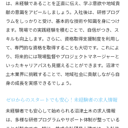
地域社会に貢献する沼津土木求人でのやりがい
は、未経験であることを正直に伝え、学ぶ意欲や地域貢
地域社会に貢献するというやりがい
献の意識をアピールしましょう。入社後は、研修プログ
ラムをしっかりと受け、基本的な技術や知識を身につけ
地元住民との連携を通じて得られる喜び
ます。現場での実践経験を積むことで、自信がつき、ス
沼津土木求人で実感する地域貢献の価値
キルも向上します。さらに、資格取得支援制度を利用し
土木工事を通じて地域社会に貢献する方法
て、専門的な資格を取得することも大切です。これによ
地域のために働くことの意味
り、将来的には現場監督やプロジェクトマネージャーと
地元で働くことのやりがいと誇り
いったキャリアパスも見据えることができます。沼津で
資格取得支援充実沼津土木求人での成長ストー
土木業界に挑戦することで、地域社会に貢献しながら自
リー
身の成長を実感できるでしょう。
資格取得支援制度を活用する方法
ゼロからのスタートでも安心！未経験者の求人情報
資格取得がキャリアに与える影響
沼津土木求人の資格取得支援の詳細
未経験者でも安心して始められる沼津土木の求人情報
は、多様な研修プログラムやサポート体制が整っている
資格を取得してスキルアップする方法