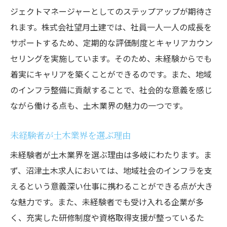
地元密着型求人のキャリアアップの魅力
ジェクトマネージャーとしてのステップアップが期待さ
沼津でキャリアアップするためのステップ
れます。株式会社望月土建では、社員一人一人の成長を
地元でのキャリアアップの可能性を探る
サポートするため、定期的な評価制度とキャリアカウン
地元密着型の職場で得られるキャリアの機
セリングを実施しています。そのため、未経験からでも
会
着実にキャリアを築くことができるのです。また、地域
キャリアアップのための具体的な方法
のインフラ整備に貢献することで、社会的な意義を感じ
ながら働ける点も、土木業界の魅力の一つです。
地元でキャリアアップを目指すためのポイ
ント
未経験者が土木業界を選ぶ理由
安心して働ける沼津土木求人の福利厚生と職場
未経験者が土木業界を選ぶ理由は多岐にわたります。ま
環境
ず、沼津土木求人においては、地域社会のインフラを支
充実した福利厚生がもたらす安心感
えるという意義深い仕事に携わることができる点が大き
働きやすい職場環境の整備
な魅力です。また、未経験者でも受け入れる企業が多
福利厚生の具体的な内容とその魅力
く、充実した研修制度や資格取得支援が整っているた
従業員が安心して働ける職場の特徴