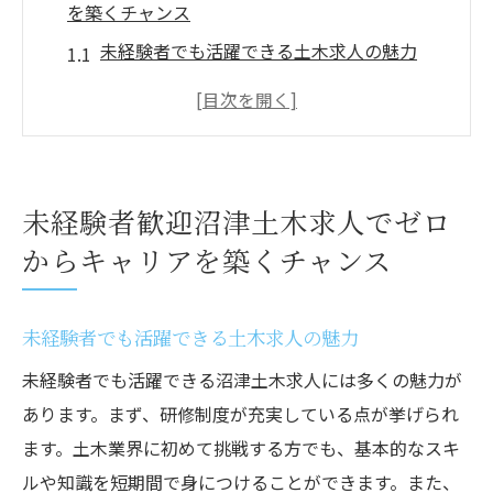
を築くチャンス
未経験者でも活躍できる土木求人の魅力
沼津での初めての土木キャリアを築く方法
ゼロからのスタートでも安心！未経験者の
求人情報
土木業界における未経験者のキャリアパス
未経験者歓迎沼津土木求人でゼロ
未経験者が土木業界を選ぶ理由
からキャリアを築くチャンス
沼津で未経験から土木業界に挑戦する方法
地元で働こう沼津土木求人の魅力と成長サポー
未経験者でも活躍できる土木求人の魅力
ト
未経験者でも活躍できる沼津土木求人には多くの魅力が
地元密着型の求人の魅力とは？
あります。まず、研修制度が充実している点が挙げられ
沼津土木求人で感じる地元で働く喜び
ます。土木業界に初めて挑戦する方でも、基本的なスキ
地域への貢献と成長を実感できる仕事
ルや知識を短期間で身につけることができます。また、