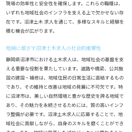
現場の効率性と安全性を確保します。これらの職種は、
土木作業員の日常と生活スタイル
いずれも地域社会のインフラを支える上で欠かせない存
温暖な気候が土木作業に与える影響
在です。沼津土木 求人を通じて、多様なスキルと経験を
地域密着型の働き方とその魅力
積む機会が広がります。
沼津市の土木求人で得られるキャリアの可能性
キャリアアップのためのサポート体制
地域に根ざす沼津土木求人の社会的重要性
土木業界でのスキルアップの方法
静岡県沼津市における土木求人は、地域社会の基盤を支
経験を積むことで広がるキャリアパス
える重要な役割を果たしています。道路や橋梁、公共施
設の建設・補修は、地域住民の日常生活に直結するもの
資格取得支援とその利点
であり、その維持と改善は地域の発展に不可欠です。特
将来のリーダーを目指すためのチャンス
に沼津市は、美しい自然環境と豊かな歴史を誇る地域で
キャリア形成のための具体的な手段
あり、その魅力を永続させるためには、質の高いインフ
地域に根ざす沼津土木求人で感じるやりがい
ラ整備が必要です。沼津土木求人に応募することで、地
地域社会に貢献する喜び
域社会に貢献しながら、自身のスキルを磨くことができ
プロジェクト完了時の達成感