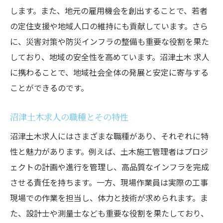
土木求人で必要とされるスキルと資格
します。また、地元の雇用機会を創出することで、若者
キャリアパスと仕事内容の関連性
の定住支援や地域人口の維持にも貢献しています。さら
に、災害対策や防災インフラの整備も重要な役割を果た
沼津土木求人で地域貢献を実感する働き方
しており、地域の安全性を高めています。沼津土木 求人
地域住民との関わりと信頼関係
に携わることで、地域社会全体の発展と安定に寄与する
土木作業で感じる地域貢献の実際
ことができるのです。
地域の安全を守る役割と責任
地域のニーズに応じたプロジェクト選び
沼津土木求人の職種とその特性
地域イベントと土木作業の関わり
沼津土木求人にはさまざまな職種があり、それぞれに特
日常生活に密接した仕事のやりがい
性と魅力があります。例えば、土木施工管理者はプロジ
温暖な沼津市での土木求人の魅力に迫る
ェクトの計画や進行を管理し、高品質なインフラを完成
沼津市の気候と働きやすさ
させる責任を持ちます。一方、現場作業員は実際の工事
現場での作業を担当し、体力と技術が求められます。ま
自然環境に恵まれた職場環境
た、設計士や測量士なども重要な役割を果たしており、
地域特有の魅力と観光資源