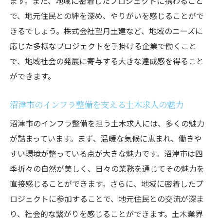
ます。また、地域に密着したプロジェクトに携わること
土木作業を通じた仲間との絆
で、地元住民との絆を深め、やりがいを感じることがで
きるでしょう。株式会社望月土建など、地域のニーズに
日常生活に役立つインフラ整備のやりがい
応じた多様なプロジェクトを手掛ける企業で働くこと
地域イベントでの活躍と評価
で、地域社会の発展に寄与する大きな達成感を得ること
地域の未来を築く土木作業の重要性
ができます。
沼津土木求人で多様なプロジェクトに参加しよ
う
沼津市のインフラ整備を支える土木求人の魅力
地域のニーズに応じた多様なプロジェクト
沼津市のインフラ整備を担う土木求人には、多くの魅力
大型プロジェクトの魅力と挑戦
が詰まっています。まず、温暖な気候に恵まれ、働きや
地域特有の土木工事の事例紹介
すい環境が整っている点が大きな魅力です。沼津市は四
多様なプロジェクトで得られる経験
季折々の自然が美しく、日々の業務を通じてその魅力を
プロジェクトごとの役割と責任
直接感じることができます。さらに、地域に密着したプ
ロジェクトに参加することで、地元住民との交流が深ま
成功事例から学ぶプロジェクト運営
り、社会的な繋がりを感じることができます。土木業界
地域を支えるために今沼津土木求人に応募しよ