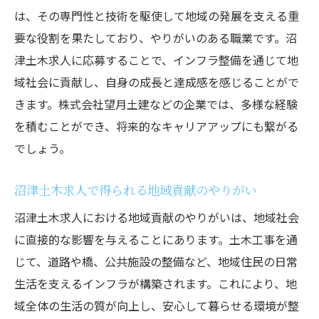
は、その専門性と技術を駆使して地域の発展を支える重
う
要な役割を果たしており、やりがいのある職業です。沼
応募前に知っておきたいポイント
津土木求人に応募することで、インフラ整備を通じて地
求人情報の探し方と応募の流れ
域社会に貢献し、自身の成長と達成感を感じることがで
面接でアピールすべきポイント
きます。株式会社望月土建などの企業では、多様な経験
採用後の研修とサポート体制
を積むことができ、将来的なキャリアアップにも繋がる
働き始めてからのキャリアプラン
でしょう。
地域社会に貢献するための第一歩
沼津土木求人で得られる地域貢献のやりがい
沼津土木求人における地域貢献のやりがいは、地域社会
に直接的な影響を与えることにあります。土木工事を通
じて、道路や橋、公共施設の整備など、地域住民の日常
生活を支えるインフラが構築されます。これにより、地
域全体の生活の質が向上し、安心して暮らせる環境が整