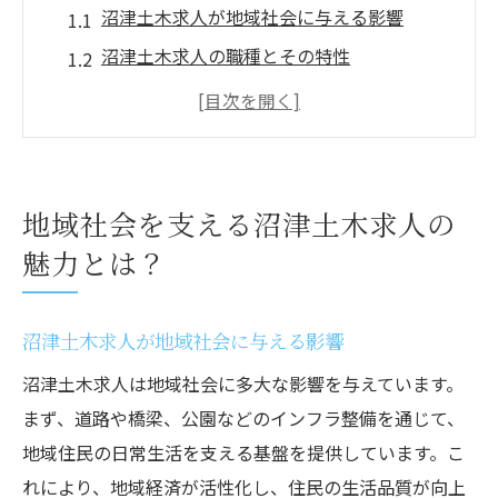
沼津土木求人が地域社会に与える影響
沼津土木求人の職種とその特性
地域に根ざす沼津土木求人の社会的重要性
沼津市のインフラ整備を支える土木求人の
魅力
沼津土木求人で得られる地域貢献のやりが
地域社会を支える沼津土木求人の
い
魅力とは？
静岡県沼津市で働く土木作業員の声
沼津市での土木求人の仕事内容を徹底解説
沼津土木求人が地域社会に与える影響
土木作業員の一日とは？
沼津土木求人は地域社会に多大な影響を与えています。
沼津土木求人での具体的な業務内容
まず、道路や橋梁、公園などのインフラ整備を通じて、
土木工事の工程と役割分担
地域住民の日常生活を支える基盤を提供しています。こ
沼津市の主要プロジェクトに携わる
れにより、地域経済が活性化し、住民の生活品質が向上