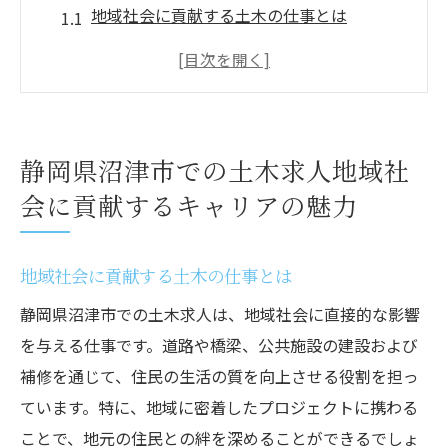
地域社会に貢献する土木の仕事とは
沼津市での土木求人の需要について
地域インフラ整備の重要性
沼津市の発展に寄与するキャリアパス
土木技術者としての成長と地域貢献
静岡県沼津市での土木求人地域社
地域社会に対する影響を理解する
会に貢献するキャリアの魅力
沼津土木の求人で地域の発展に直接寄与するチ
ャンス
地域社会に貢献する土木の仕事とは
土木工事が地域に与える影響
静岡県沼津市での土木求人は、地域社会に直接的な影響
沼津市でのインフラプロジェクトの現状
を与える仕事です。道路や橋梁、公共施設の建設および
地域発展に寄与する具体的な事例
補修を通じて、住民の生活の質を向上させる役割を担っ
土木求人が地域経済に与える影響
ています。特に、地域に密着したプロジェクトに携わる
地域社会との連携が求められる理由
ことで、地元の住民との絆を深めることができるでしょ