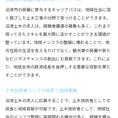
地域の歴史を守るインフラ整備
沼津市の発展に寄与するキャリアパスは、地域社会に深
く根ざした土木工事の分野で見つけることができます。
観光資源としての土木施設
沼津土木の求人は、経験者優遇の募集も多く、これまで
地元文化を尊重したプロジェクト
培ってきたスキルを最大限に活かすことができる環境が
地域社会に貢献するインフラ整備沼津土木求人
整っています。地域インフラの整備に携わることで、地
の魅力
元住民の生活を支えるだけでなく、観光業の発展や新た
インフラ整備の基礎知識
なビジネスチャンスの創出にも貢献できます。これによ
地域社会への具体的な貢献例
り、地域全体の経済成長を後押しする重要な役割を果た
最新の土木技術とその応用
すことができます。
土木工事の持続可能性
土木技術者としての成長と地域貢献
環境に配慮したインフラ整備
未来を見据えた地域計画
沼津土木の求人に応募することで、土木技術者としての
成長と地域貢献が可能です。土木技術者として、地域社
静岡県沼津市での土木求人安心して働ける環境
会のインフラ整備に直接関わる機会が多く、経験を積み
が整備