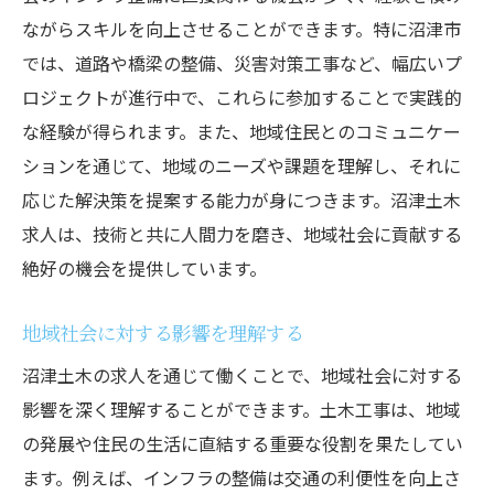
ながらスキルを向上させることができます。特に沼津市
労働環境の改善とその取り組み
では、道路や橋梁の整備、災害対策工事など、幅広いプ
安全対策が充実した職場
ロジェクトが進行中で、これらに参加することで実践的
従業員の声を反映する企業
な経験が得られます。また、地域住民とのコミュニケー
働きやすい職場づくりの具体例
ションを通じて、地域のニーズや課題を理解し、それに
安心して働けるための制度
応じた解決策を提案する能力が身につきます。沼津土木
長期的なキャリア形成の支援
求人は、技術と共に人間力を磨き、地域社会に貢献する
絶好の機会を提供しています。
地域社会に対する影響を理解する
沼津土木の求人を通じて働くことで、地域社会に対する
影響を深く理解することができます。土木工事は、地域
の発展や住民の生活に直結する重要な役割を果たしてい
ます。例えば、インフラの整備は交通の利便性を向上さ