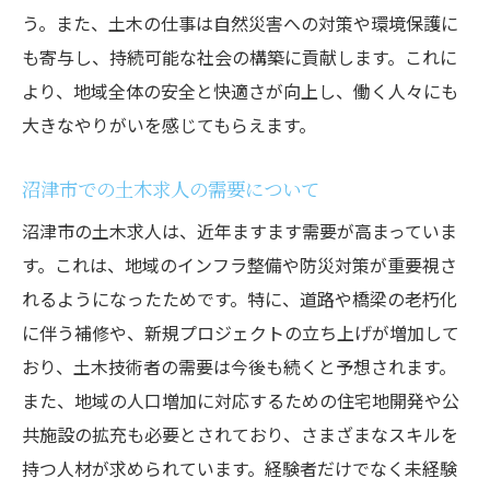
キャリアを通じた地域貢献の方法
う。また、土木の仕事は自然災害への対策や環境保護に
も寄与し、持続可能な社会の構築に貢献します。これに
沼津土木求人経験者優遇で新しい挑戦が可能
より、地域全体の安全と快適さが向上し、働く人々にも
経験者優遇の背景と理由
大きなやりがいを感じてもらえます。
新たな挑戦を支援する企業の取り組み
キャリアアップを目指すためのポイント
沼津市での土木求人の需要について
経験者が求められるスキルと能力
沼津市の土木求人は、近年ますます需要が高まっていま
挑戦を歓迎する企業文化
す。これは、地域のインフラ整備や防災対策が重要視さ
実績を活かした職場での新たな役割
れるようになったためです。特に、道路や橋梁の老朽化
福利厚生が充実した沼津土木求人の魅力
に伴う補修や、新規プロジェクトの立ち上げが増加して
充実した福利厚生の重要性
おり、土木技術者の需要は今後も続くと予想されます。
また、地域の人口増加に対応するための住宅地開発や公
福利厚生による働きやすさ
共施設の拡充も必要とされており、さまざまなスキルを
企業が提供する具体的な福利厚生
持つ人材が求められています。経験者だけでなく未経験
従業員の健康と安全を守る取り組み