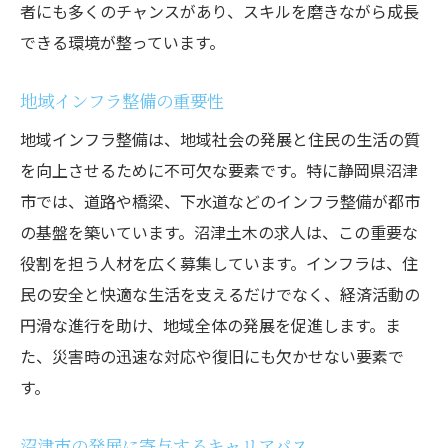
者にも多くのチャンスがあり、スキルを磨きながら成長
家族をサポートする福利厚生制度
できる環境が整っています。
安心して働ける環境の整備
地域社会を支える沼津土木求人のポイント
地域インフラ整備の重要性
地域社会に根ざした企業とは
地域インフラ整備は、地域社会の発展と住民の生活の質
土木求人の選び方のポイント
を向上させるために不可欠な要素です。特に静岡県沼津
地元企業の特長と強み
市では、道路や橋梁、下水道などのインフラ整備が都市
の基盤を築いています。沼津土木の求人は、この重要な
地域連携プロジェクトの重要性
役割を担う人材を広く募集しています。インフラは、住
地域住民とのコミュニケーション
民の安全と快適な生活を支えるだけでなく、経済活動の
持続可能な地域発展への貢献
円滑な進行を助け、地域全体の発展を促進します。ま
美しい自然と歴史が息づく沼津市での土木求人
た、災害時の迅速な対応や復旧にも欠かせない要素で
沼津市の自然環境とその魅力
す。
歴史ある街で働く意義
沼津市の発展に寄与するキャリアパス
自然保護と土木工事の両立