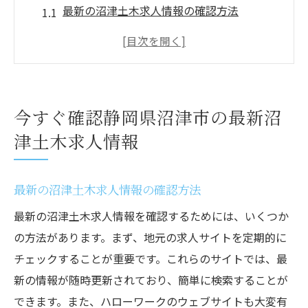
最新の沼津土木求人情報の確認方法
地元企業による最新求人情報の紹介
求人情報の頻度と更新タイミング
新しい求人情報を見逃さないコツ
おすすめの求人サイトの紹介
今すぐ確認静岡県沼津市の最新沼
求人情報の信頼性とその確認方法
津土木求人情報
沼津市での土木求人情報を効率的に探す方法
効率的な求人サイトの活用法
最新の沼津土木求人情報の確認方法
ハローワークの検索機能を使いこなす
最新の沼津土木求人情報を確認するためには、いくつか
求人情報アラートで見逃し防止
の方法があります。まず、地元の求人サイトを定期的に
SNSを使った求人情報収集術
チェックすることが重要です。これらのサイトでは、最
地域の求人誌の効果的利用
新の情報が随時更新されており、簡単に検索することが
友人や知人からの口コミを活用する
できます。また、ハローワークのウェブサイトも大変有