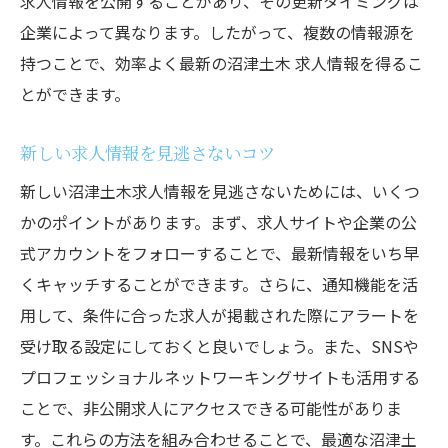
求人情報を公開することがあり、その更新タイミングは
企業アカウントの見つけ方とフォロー方法
企業によって異なります。したがって、複数の情報源を
最新求人情報を発信する企業の特徴
持つことで、効率よく最新の沼津土木 求人情報を得るこ
フォローすべき企業リスト
とができます。
企業アカウントから得られる他のメリット
新しい求人情報を見逃さないコツ
SNS通知設定で最新情報を逃さない
新しい沼津土木求人情報を見逃さないためには、いくつ
企業の採用イベント情報をチェックする
かのポイントがあります。まず、求人サイトや企業の公
SNSを活用して効率的に探す沼津土木求人情報
式アカウントをフォローすることで、最新情報をいち早
SNSごとの求人情報収集の特徴
くキャッチすることができます。さらに、通知機能を活
ハッシュタグの効果的な使い方
用して、条件に合った求人が掲載された際にアラートを
求人情報を共有するコミュニティに参加す
受け取る設定にしておくと良いでしょう。また、SNSや
る
プロフェッショナルネットワーキングサイトも活用する
SNSでの求人情報検索テクニック
ことで、非公開求人にアクセスできる可能性がありま
情報の信頼性をどう見極めるか
す。これらの方法を組み合わせることで、最適な沼津土