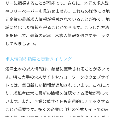
リーに把握することが可能です。さらに、地元の求人誌
求人情報の細かな検索フィルター設定
やフリーペーパーも見逃せません。これらの媒体には地
サイトごとの求人情報の特色
元企業の最新求人情報が掲載されていることが多く、地
地元企業の求人掲載情報を探すコツ
域に特化した情報を得ることができます。こうした方法
ハローワークの活用法沼津市での土木求人情報
を駆使して、最新の沼津土木求人情報を逃さずチェック
を見逃さない
してみましょう。
ハローワークの基本的な使い方
求人情報の頻度と更新タイミング
ハローワークのオンラインサービス活用法
求人票の見方とポイント
沼津土木の求人情報は、頻繁に更新されることが多いで
す。特に大手の求人サイトやハローワークのウェブサイ
ハローワークの職業相談を利用する
トでは、毎日新しい情報が追加されています。これによ
ハローワークでの求人情報更新タイミング
り、求職者は常に最新の情報を確認できる環境が整って
地元ハローワークのイベント情報
います。また、企業公式サイトも定期的にチェックする
企業アカウントをフォローして得る最新沼津土
ことが重要です。多くの企業は自社の公式サイトでのみ
木求人情報