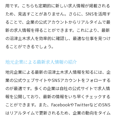
用です。こちらも定期的に新しい求人情報が掲載される
リアルタイムで入手沼津土木求人情報を逃さな
ため、見逃すことがありません。さらに、SNSを活用す
い秘訣
ることで、企業の公式アカウントからリアルタイムで最
企業の公式アカウントをフォローする
新の求人情報を得ることができます。これにより、最新
求人情報アプリの活用法
の沼津土木求人を効率的に確認し、最適な仕事を見つけ
ニュースレターやメール通知の設定方法
ることができるでしょう。
リアルタイムでの求人情報確認の習慣
即時応募のための準備
地元企業による最新求人情報の紹介
人気求人をすぐに押さえる方法
地元企業による最新の沼津土木求人情報を知るには、企
地元の求人サイトを活用して沼津土木求人を見
業の公式ウェブサイトやSNSアカウントをフォローする
つける
のが最適です。多くの企業は自社の公式サイトで求人情
地域密着型求人サイトの特徴
報を公開しており、最新の情報をいち早くチェックする
ことができます。また、FacebookやTwitterなどのSNS
地元求人サイトのおすすめリスト
はリアルタイムで更新されるため、企業の動向をタイム
求職者に人気のサイトの使い方