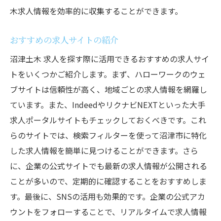
木求人情報を効率的に収集することができます。
SNSでのネットワーキングのコツ
沼津市であなたに合った土木求人を見つけるた
おすすめの求人サイトの紹介
めのガイド
沼津土木 求人を探す際に活用できるおすすめの求人サイ
自分に合った求人の見つけ方
トをいくつかご紹介します。まず、ハローワークのウェ
必要な資格やスキルの確認
ブサイトは信頼性が高く、地域ごとの求人情報を網羅し
応募書類の準備とコツ
ています。また、IndeedやリクナビNEXTといった大手
面接対策とよくある質問
求人ポータルサイトもチェックしておくべきです。これ
複数の求人を比較検討するポイント
らのサイトでは、検索フィルターを使って沼津市に特化
転職エージェントの活用方法
した求人情報を簡単に見つけることができます。さら
に、企業の公式サイトでも最新の求人情報が公開される
ことが多いので、定期的に確認することをおすすめしま
す。最後に、SNSの活用も効果的です。企業の公式アカ
ウントをフォローすることで、リアルタイムで求人情報