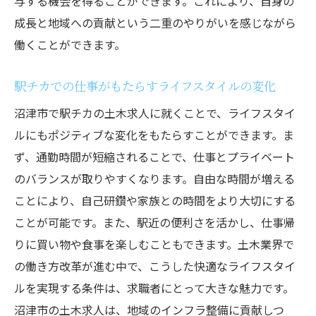
与する機会を得ることができます。これにより、自身の
静岡県沼津市で土木業界に飛び込む駅チカ求人
成長と地域への貢献という二重のやりがいを感じながら
の魅力
働くことができます。
地元でキャリアを築くメリット
土木業界での挑戦を後押しする職場環境
駅チカでの仕事がもたらすライフスタイルの変化
駅チカ求人でのビジョンとミッション
沼津市で駅チカの土木求人に就くことで、ライフスタイ
地域密着型の求人が提供する安心感
ルにもポジティブな変化をもたらすことができます。ま
ず、通勤時間が短縮されることで、仕事とプライベート
土木業界に必要なスキルと知識
のバランスが取りやすくなります。自由な時間が増える
駅チカ求人の活用方法
ことにより、自己研鑽や家族との時間をより大切にする
利便性抜群駅チカ沼津土木求人で新しい挑戦を
ことが可能です。また、駅近の便利さを活かし、仕事帰
新しいキャリアに挑戦するための心得
りに買い物や食事を楽しむこともできます。土木業界で
駅チカならではの採用情報をチェック
の働き方改革が進む中で、こうした快適なライフスタイ
沼津市での新しい挑戦を始めるには
ルを実現する条件は、求職者にとって大きな魅力です。
駅チカ求人が提供する職場環境の魅力
沼津市の土木求人は、地域のインフラ整備に貢献しつ