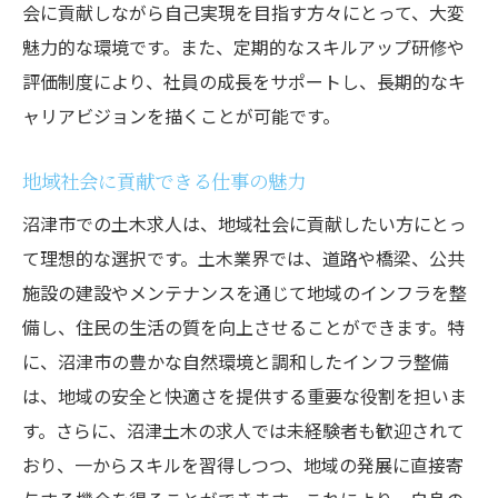
会に貢献しながら自己実現を目指す方々にとって、大変
駅チカ求人がもたらす豊富な選択肢
魅力的な環境です。また、定期的なスキルアップ研修や
交通アクセスの良さがもたらすメリット
評価制度により、社員の成長をサポートし、長期的なキ
沼津市での生活と仕事のバランス
ャリアビジョンを描くことが可能です。
地元で活躍するためのネットワーク
駅チカで働く魅力沼津土木求人が提供するキャ
地域社会に貢献できる仕事の魅力
リアチャンス
沼津市での土木求人は、地域社会に貢献したい方にとっ
キャリアアップに繋がる求人の選び方
て理想的な選択です。土木業界では、道路や橋梁、公共
駅チカ勤務地がもたらすワークライフバラ
施設の建設やメンテナンスを通じて地域のインフラを整
ンス
備し、住民の生活の質を向上させることができます。特
土木業界で長く働くためのポイント
に、沼津市の豊かな自然環境と調和したインフラ整備
は、地域の安全と快適さを提供する重要な役割を担いま
駅チカ求人での研修制度活用法
す。さらに、沼津土木の求人では未経験者も歓迎されて
地元企業でのキャリアパス例
おり、一からスキルを習得しつつ、地域の発展に直接寄
駅チカでの仕事がもたらす成長機会