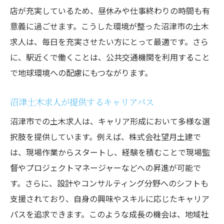
駅チカ求人情報を活用した就職活動
店が充実しているため、昼休みや仕事終わりの時間も有
意義に過ごせます。こうした環境が整った沼津市の土木
駅チカの利便性活用沼津土木求人で地域社会に
求人は、毎日を充実させたい方にとって最適です。さら
貢献
に、駅近くで働くことは、公共交通機関を利用すること
通勤時間を節約する利便性の魅力
で地球環境への配慮にもつながります。
地域社会のニーズに応える仕事
駅チカでの働きやすさと生活の調和
沼津土木求人が提供するキャリアパス
プロジェクトを通じて地域に貢献する方法
沼津市での土木求人は、キャリア形成において多様な選
駅チカ求人で得られる業界知識
択肢を提供しています。例えば、株式会社望月土建で
地域に根ざした企業で働くメリット
は、現場作業からスタートし、経験を積むことで現場監
静岡県沼津市の魅力的な土木求人が駅チカで集
督やプロジェクトマネージャーなどへの昇進が可能で
結
す。さらに、設計やコンサルティング分野へのシフトも
駅周辺に集まる魅力的な求人情報
支援されており、自身の興味やスキルに応じたキャリア
パスを追求できます。このような成長の機会は、地域社
地域ならではの求人特性を探る