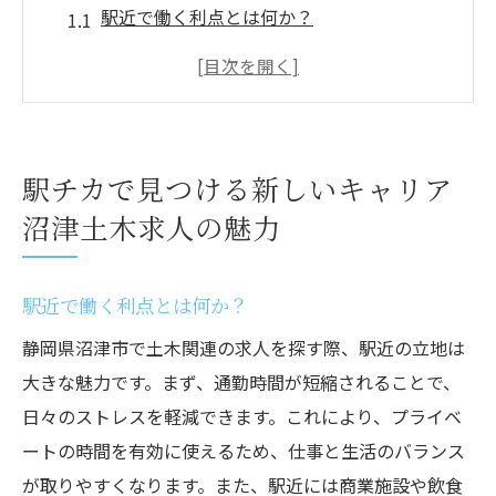
駅近で働く利点とは何か？
沼津土木求人が提供するキャリアパス
地域社会に貢献できる仕事の魅力
駅チカでの仕事がもたらすライフスタイル
の変化
駅チカで見つける新しいキャリア
沼津市での土木キャリアの始め方
沼津土木求人の魅力
駅チカの沼津土木求人を選ぶ理由
沼津市で土木の未来を築く駅チカ求人情報
駅近で働く利点とは何か？
沼津市のインフラ整備に参加しよう
静岡県沼津市で土木関連の求人を探す際、駅近の立地は
未来を見据えた土木求人の選び方
大きな魅力です。まず、通勤時間が短縮されることで、
地域発展に寄与する土木プロジェクト
日々のストレスを軽減できます。これにより、プライベ
駅チカの求人でスキルアップを図る
ートの時間を有効に使えるため、仕事と生活のバランス
沼津市でのキャリア形成に必要なスキル
が取りやすくなります。また、駅近には商業施設や飲食