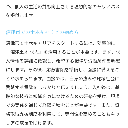
沼津土木求人でのキャリアビジョン
つ、個人の生活の質も向上させる理想的なキャリアパス
を提供します。
通勤時間を活用したライフスタイル
沼津市の駅チカ土木求人がもたらす地域貢献の
沼津市での土木キャリアの始め方
機会
沼津市で土木キャリアをスタートするには、効率的に
地域のニーズに応えるプロジェクト
「沼津土木 求人」を活用することが重要です。まず、求
駅チカ求人での地域貢献の形
人情報を詳細に確認し、希望する職種や労働条件を明確
土木プロジェクトがもたらす地域の変化
にします。その後、応募書類を準備し、面接に備えるこ
沼津市での地域発展に寄与する方法
とが求められます。面接では、自身の強みや地域社会に
駅チカ求人で得られる地域とのつながり
貢献する意欲をしっかりと伝えましょう。入社後は、基
地域貢献を意識したキャリア選択
礎的な技術と知識を身につけるための研修を受け、現場
での実践を通じて経験を積むことが重要です。また、資
格取得支援制度を利用して、専門性を高めることもキャ
リアの成長を助けます。