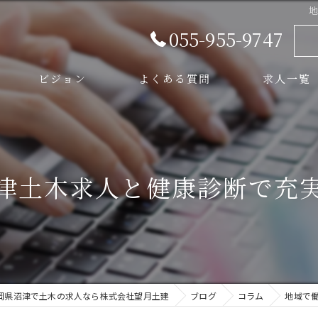
055-955-9747
ビジョン
よくある質問
求人一覧
スタッフ
津土木求人と健康診断で充
岡県沼津で土木の求人なら株式会社望月土建
ブログ
コラム
地域で