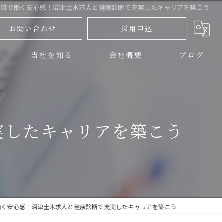
地域で働く安心感！沼津土木求人と健康診断で充実したキャリアを築こう
お問い合わせ
採用申込
当社を知る
会社概要
ブログ
三島市の土木
コラム
伊豆の国市の土木
実したキャリアを築こう
正社員
アルバイト
未経験
働く安心感！沼津土木求人と健康診断で充実したキャリアを築こう