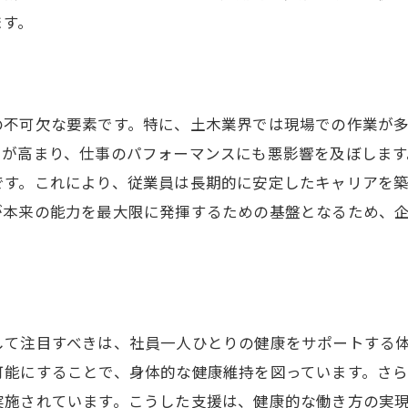
沼津土木求人が提供するワークライフバランス
ます。
生活の質向上とキャリアの両立
充実した生活をサポートする職場
成長を実感できる仕事と生活の調和
の不可欠な要素です。特に、土木業界では現場での作業が
仕事での成長と生活の充実を両立する方法
クが高まり、仕事のパフォーマンスにも悪影響を及ぼします
です。これにより、従業員は長期的に安定したキャリアを
が本来の能力を最大限に発揮するための基盤となるため、
して注目すべきは、社員一人ひとりの健康をサポートする
可能にすることで、身体的な健康維持を図っています。さ
実施されています。こうした支援は、健康的な働き方の実