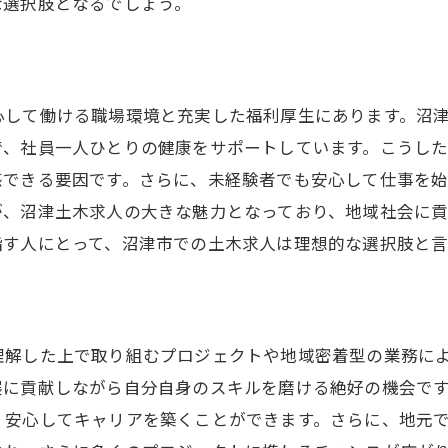
な選択肢となるでしょう。
沼津土木求人が地域発展と個人成長を支える理由
地域経済を支える沼津土木求人の役割
個人のスキルアップを促す環境
心して働ける職場環境と充実した福利厚生にあります。沼
地域貢献と個人成長の両立
で、社員一人ひとりの健康をサポートしています。こうし
沼津土木求人が提供する成長の機会
感できる要因です。さらに、未経験者でも安心して仕事を
地域社会を支える土木求人の重要性
が、沼津土木求人の大きな魅力となっており、地域社会に
自分の成長を実感できる職場
指す人にとって、沼津市での土木求人は理想的な選択肢と
働きやすさが魅力の沼津土木求人と健康管理の重要性
職場環境と健康管理の調和
働きやすさを実感できる職場づくり
理解した上で取り組むプロジェクトや地域密着型の業務に
健康診断がもたらす働きやすさ
展に貢献しながら自分自身のスキルを磨ける絶好の機会で
、安心してキャリアを築くことができます。さらに、地元
社員の健康を重視した求人情報