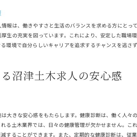
地域密着で働くことの意義
報
沼津市の発展を支える求人の価値
人情報は、働きやすさと生活のバランスを求める方にとっ
地域住民に貢献する土木求人のやりがい
利厚生の充実を図っています。これにより、安定した職場
健康診断が充実する沼津土木求人の職場環境
ける環境で自分らしいキャリアを追求するチャンスを逃さ
健康診断の充実がもたらす職場改善
健全な職場環境の整備方法
える沼津土木求人の安心感
社員の健康を守る充実のサポート体制
健康診断の重要性と職場の関係
職場環境改善に役立つ健康診断の活用
健康診断で築く職場の信頼性
施は大きな安心感をもたらします。健康診断は、働く人々
沼津土木求人で叶えるバランスの取れた生活と成長
られる土木業界では、日々の健康管理が欠かせません。こ
仕事と生活のバランスを保つためには
軽減することができます。また、定期的な健康診断は、従