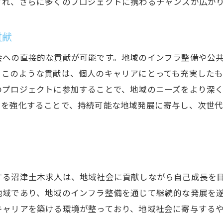
され、さらに多くのプロジェクトに携わるチャンスが広が
働く環境が整った土木求人とは
健康管理をサポートする企業の取り組み
貢献
沼津土木求人で築く充実したキャリアと健康な毎日
会への直接的な貢献が可能です。地域のインフラ整備や公
キャリア形成と健康管理のバランス
。このような貢献は、個人のキャリアにとっても充実した
健康を維持しながらキャリアを築く方法
のプロジェクトに参加することで、地域のニーズをより深
沼津土木求人がもたらす充実した生活
きを強化することで、持続可能な地域発展に寄与し、次世
健康維持をサポートする職場の魅力
キャリアアップに必要な健康管理
健康で充実した毎日を送るための求人
地域社会に貢献する沼津土木求人のやりがいとは
する沼津土木求人は、地域社会に貢献しながら自己成長を
地域のインフラを支える仕事の魅力
地域であり、地域のインフラ整備を通じて継続的な発展を
沼津土木求人で経験できるやりがい
キャリアを築ける環境が整っており、地域社会に寄与する
社会貢献と個人の成長を実現する求人