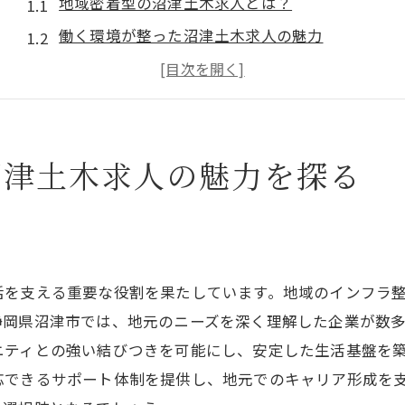
地域密着型の沼津土木求人とは？
働く環境が整った沼津土木求人の魅力
地元企業での安定したキャリア形成
沼津土木求人で得られる地域社会への貢献
地域の発展とともに成長するチャンス
沼津土木求人の魅力を探る
沼津市での働きやすさが魅力の求人情報
健康診断を通じて見える沼津土木求人の安心感
健康診断がもたらす安心感とは
働く上での健康管理の重要性
活を支える重要な役割を果たしています。地域のインフラ
沼津土木求人での健康管理支援の実例
静岡県沼津市では、地元のニーズを深く理解した企業が数
健康診断の充実が繋ぐ労働環境の改善
ニティとの強い結びつきを可能にし、安定した生活基盤を
社員の健康を第一に考える求人の特徴
応できるサポート体制を提供し、地元でのキャリア形成を
健康診断実施を通じた企業の信頼性