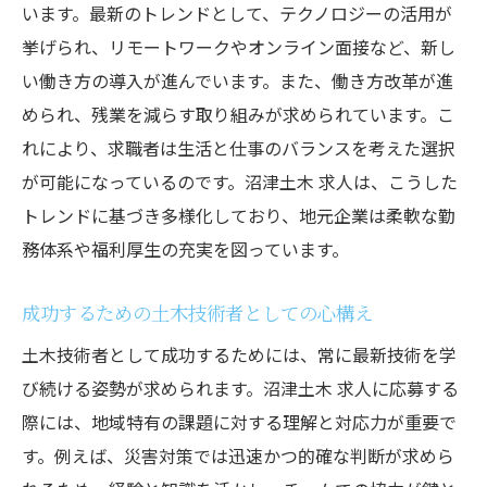
います。最新のトレンドとして、テクノロジーの活用が
あなたの働き方を変える沼津市での土木求人の
挙げられ、リモートワークやオンライン面接など、新し
見つけ方
い働き方の導入が進んでいます。また、働き方改革が進
働き方改革に対応した求人の特徴
められ、残業を減らす取り組みが求められています。こ
柔軟な勤務形態を活用したキャリア構築
れにより、求職者は生活と仕事のバランスを考えた選択
ワークライフバランスを考慮した求人選択
が可能になっているのです。沼津土木 求人は、こうした
リモートワークが可能な土木職の可能性
トレンドに基づき多様化しており、地元企業は柔軟な勤
テクノロジーを活かした新しい働き方の提
務体系や福利厚生の充実を図っています。
案
自分に合った働き方を見つけるための自己
成功するための土木技術者としての心構え
分析
土木技術者として成功するためには、常に最新技術を学
び続ける姿勢が求められます。沼津土木 求人に応募する
際には、地域特有の課題に対する理解と対応力が重要で
す。例えば、災害対策では迅速かつ的確な判断が求めら