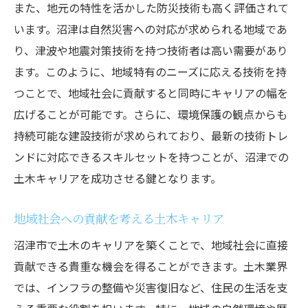
地理情報システム(GIS)を活用した求人探索
また、地元の特性を活かした防災技術も高く評価されて
応募の成功へ導く沼津土木求人の効果的なアプ
います。沼津は自然災害への対応が求められる地域であ
ローチ
り、津波や地震対策技術を持つ技術者は高い需要があり
魅力的な履歴書と職務経歴書の作成法
ます。このように、地域特有のニーズに応える技術を持
つことで、地域社会に貢献すると同時にキャリアの幅を
面接で好印象を与えるための準備とテクニ
広げることが可能です。さらに、環境保護の観点からも
ック
持続可能な建設技術が求められており、最新の技術トレ
オンライン応募時に注意すべきポイント
ンドに対応できるスキルセットを持つことが、沼津での
土木業界特有の応募プロセスと注意点
土木キャリアを成功させる鍵となります。
企業の採用ニーズに応える応募戦略
成功事例から学ぶ効果的なアプローチ
地域社会への貢献を考える土木キャリア
沼津市でキャリアアップを実現する土木求人の
沼津市で土木のキャリアを築くことで、地域社会に直接
魅力
貢献できる貴重な機会を得ることができます。土木業界
沼津市でのキャリアアップに向けたステッ
では、インフラの整備や災害復旧など、住民の生活を支
プ