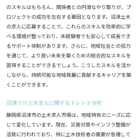
例
のスキルはもちろん、関係者との円滑なやり取りが、プ
ロジェクトの成功を左右する要因となります。沼津土木
環境に配慮した土木設計の求人事情
の求人に応募することで、これらのスキルを効率的に学
自然環境と調和するキャリアビジョンの実
べる環境が整っており、未経験者でも安心して成長でき
現
るサポート体制があります。さらに、地域社会との協力
沼津土木求人で次なるステージへ進むためのス
を通じて、より良い未来を築くための総合的なスキルを
テップ
習得することができるでしょう。こうしたスキルを活か
キャリアチェンジを考慮した求人選び
しながら、持続可能な地域発展に貢献するキャリアを築
プロフェッショナルネットワークの構築法
くことができます。
次なるステージを見据えたキャリアプラン
ニング
沼津での土木求人に関するトレンド分析
資格取得のメリットとその効果的な活用法
静岡県沼津市の土木求人市場は、地域特有のニーズに応
技術と知識を活かしキャリアを広げる方法
じて変化しています。現在、災害対策やインフラ整備が
沼津でのキャリアゴールを設定する重要性
活発に行われており、特に土木技術者の需要が急増して