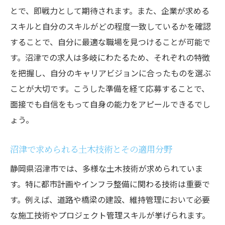
地元企業との連携で広がるキャリアの可能
とで、即戦力として期待されます。また、企業が求める
性
スキルと自分のスキルがどの程度一致しているかを確認
沼津市の土木求人で注目される特定の職種
することで、自分に最適な職場を見つけることが可能で
求人情報を見極めるためのチェックポイン
す。沼津での求人は多岐にわたるため、それぞれの特徴
ト
を把握し、自分のキャリアビジョンに合ったものを選ぶ
ことが大切です。こうした準備を経て応募することで、
理想の土木仕事に出会うための沼津市の地図活
面接でも自信をもって自身の能力をアピールできるでし
用法
ょう。
効率的な求人探索に役立つ地図の使い方
沼津市内の土木関連施設とその位置情報
沼津で求められる土木技術とその適用分野
地理的利点を活かした勤務地選びのポイン
静岡県沼津市では、多様な土木技術が求められていま
ト
す。特に都市計画やインフラ整備に関わる技術は重要で
地図を用いた通勤時間の最適化戦略
す。例えば、道路や橋梁の建設、維持管理において必要
地域別求人情報の比較と優先順位の付け方
な施工技術やプロジェクト管理スキルが挙げられます。