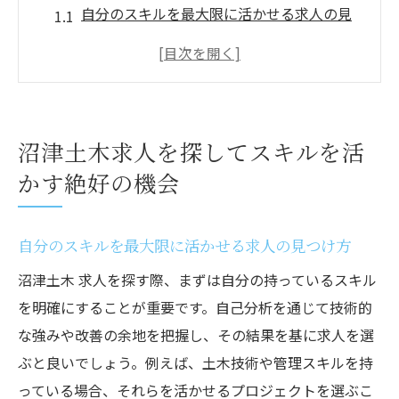
自分のスキルを最大限に活かせる求人の見
つけ方
沼津で求められる土木技術とその適用分野
地域社会への貢献を考える土木キャリア
これからの土木業界で必要とされるスキル
沼津土木求人を探してスキルを活
沼津での土木求人に関するトレンド分析
かす絶好の機会
成功するための土木技術者としての心構え
沼津市で土木キャリアを築くための最新求人情
自分のスキルを最大限に活かせる求人の見つけ方
報
沼津土木 求人を探す際、まずは自分の持っているスキル
最新の土木求人を効率的に収集する方法
を明確にすることが重要です。自己分析を通じて技術的
沼津市における土木業界の求人市場の現状
な強みや改善の余地を把握し、その結果を基に求人を選
企業が求める人材像と求職者のマッチング
ぶと良いでしょう。例えば、土木技術や管理スキルを持
方法
っている場合、それらを活かせるプロジェクトを選ぶこ