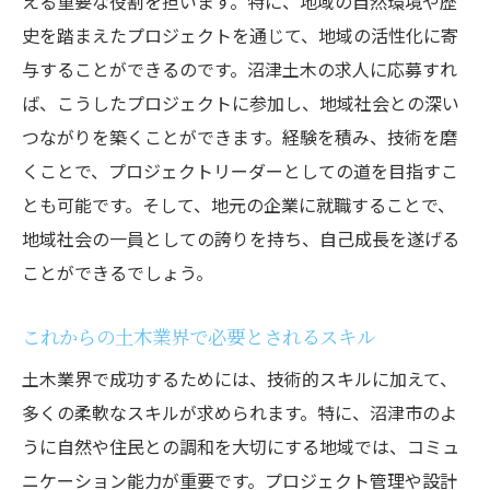
える重要な役割を担います。特に、地域の自然環境や歴
プロジェクト経験を積むことで得られる成
史を踏まえたプロジェクトを通じて、地域の活性化に寄
長
与することができるのです。沼津土木の求人に応募すれ
キャリアアップを目指すためのスキル研修
ば、こうしたプロジェクトに参加し、地域社会との深い
つながりを築くことができます。経験を積み、技術を磨
業務経験を次のステージにつなげる方法
くことで、プロジェクトリーダーとしての道を目指すこ
沼津市におけるリーダーシップの機会
とも可能です。そして、地元の企業に就職することで、
キャリアパスの多様性とその魅力
地域社会の一員としての誇りを持ち、自己成長を遂げる
自然豊かな沼津で理想の土木求人を見つける方
ことができるでしょう。
法
自然環境と共に働く土木職のやりがい
これからの土木業界で必要とされるスキル
自然保護と開発を両立させるキャリアの選
土木業界で成功するためには、技術的スキルに加えて、
択
多くの柔軟なスキルが求められます。特に、沼津市のよ
地域の特性を理解した求人検索の重要性
うに自然や住民との調和を大切にする地域では、コミュ
沼津の自然を活かした土木プロジェクト事
ニケーション能力が重要です。プロジェクト管理や設計