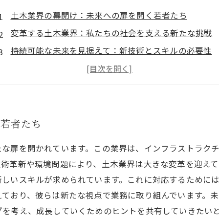
土木業界の幕開け：未来への扉を開く若者たち
変革する土木業界：私たちの社会を支える新たな挑戦
持続可能な未来を見据えて：新技術とスキルの必要性
成功事例に学ぶ：土木業界でのキャリアアップの秘訣
魅力的なキャリア形成：土木業界で輝くためのステッ
未来を共に創る：次世代の土木人材の役割
土木業界の新しい地平線：あなたの未来を切り拓こう
く若者たち
たな扉を開かれています。この業界は、インフラストラク
術革新や環境問題により、土木業界は大きな変革を迎えてい
新しいスキルが求められています。これに対応するために
えており、彼らは新たな視点で業務に取り組んでいます。
プを考え、成長していくためのヒントを共有していきたい