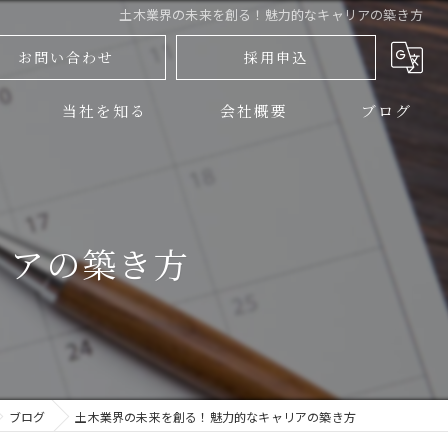
土木業界の未来を創る！魅力的なキャリアの築き方
お問い合わせ
採用申込
当社を知る
会社概要
ブログ
三島市の土木
コラム
伊豆の国市の土木
リアの築き方
正社員
アルバイト
未経験
ブログ
土木業界の未来を創る！魅力的なキャリアの築き方