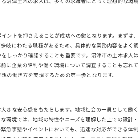
きる沼津土木の求人は、多くの求職者にとって理想的な環
沼津市での土木求人選び快適な労働環境へのステップ
快適な労働環境を実現するための条件
ト
実際の労働現場の口コミをチェック
ポイントを押さえることが成功への鍵となります。まずは
働きやすさを求める転職活動の進め方
ど多岐にわたる職種があるため、具体的な業務内容をよく
自分に合った職場を見つけるためのポイント
件をしっかり確認することも重要です。沼津市の土木求人
企業訪問で確認するべき労働環境
募前に企業の評判や働く環境について調査することも忘れ
長く働き続けるための職場環境選び
理想の働き方を実現するための第一歩となります。
バランスの取れた休日が魅力の静岡県沼津市の土木求
休日の過ごし方を充実させる方法
プライベートと仕事の調和を保つ秘訣
は大きな安心感をもたらします。地域社会の一員として働
健康的なワークライフバランスの実現
うな環境では、地域の特性やニーズを理解した上での設計
の緊急事態やイベントにおいても、迅速な対応ができる体
豊かな自然がもたらすリフレッシュ効果