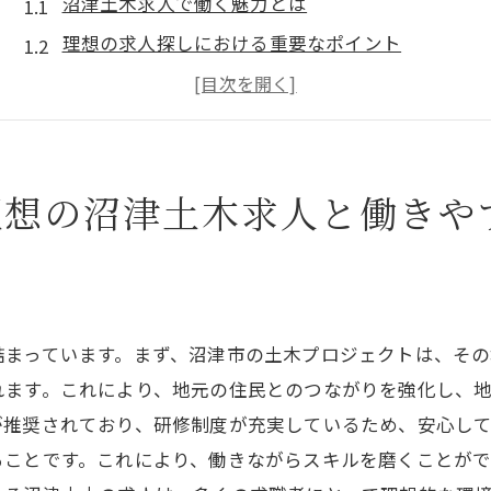
沼津土木求人で働く魅力とは
理想の求人探しにおける重要なポイント
地域密着型の働き方がもたらす安心感
住みやすい環境と働きやすい環境の両立
沼津市ならではの土木求人の特徴
理想の沼津土木求人と働きや
求人選びで失敗しないためのチェックリスト
沼津土木求人の魅力静岡県沼津市で自然と歴史を感じ
自然に囲まれた労働環境の利点
歴史ある街並みを活かした土木工事
詰まっています。まず、沼津市の土木プロジェクトは、そ
地域の文化と共に歩む土木の仕事
れます。これにより、地元の住民とのつながりを強化し、
伝統と革新が共存する職場環境
が推奨されており、研修制度が充実しているため、安心し
地域社会への貢献を感じる仕事
ることです。これにより、働きながらスキルを磨くことがで
観光資源を支えるインフラ作り