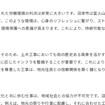
キャリアチェンジで得られる新たな視点
地元企業でのキャリア形成の利点
まれた労働環境の利点は非常に大きいです。沼津市は富士
沼津土木求人でのスキルアップ方法
す。このような環境は、心身のリフレッシュに繋がり、ス
転職成功のために押さえたいポイント
、環境保護への意識が高まります。これにより、持続可能
新たなキャリアの可能性を広げるために
。そのため、土木工事においても街の歴史ある風景を活か
ズに応じたインフラを整備することが重要です。これによ
史を尊重した工事は、地元住民との信頼関係を築く鍵とな
文化と共に歩む仕事は、地域社会との協力が不可欠です。
す。例えば、地元の祭りや行事に配慮し、それに合わせた