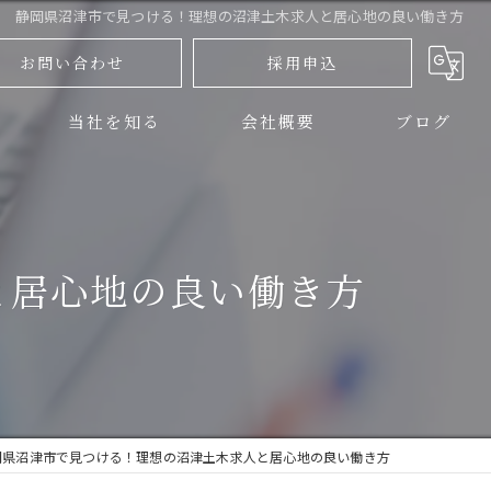
静岡県沼津市で見つける！理想の沼津土木求人と居心地の良い働き方
お問い合わせ
採用申込
当社を知る
会社概要
ブログ
三島市の土木
コラム
伊豆の国市の土木
と居心地の良い働き方
正社員
アルバイト
未経験
岡県沼津市で見つける！理想の沼津土木求人と居心地の良い働き方