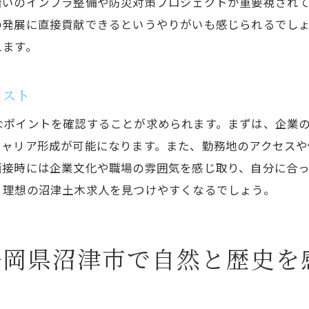
沿いのインフラ整備や防災対策プロジェクトが重要視され
福利厚生が充実している企業の特徴
の発展に直接貢献できるというやりがいも感じられるでし
働きやすさを支える社内制度の活用
えます。
福利厚生を活かした生活の質の向上
リスト
静岡県沼津市で実現する理想の働き方と土木求人
理想の働き方を見つけるためのステップ
なポイントを確認することが求められます。まずは、企業
自分らしいキャリアの築き方
キャリア形成が可能になります。また、勤務地のアクセス
面接時には企業文化や職場の雰囲気を感じ取り、自分に合
働き方改革が進む沼津市の現状
、理想の沼津土木求人を見つけやすくなるでしょう。
地域社会と共に成長するキャリア
土木業界でのキャリアアップ方法
仕事と生活を両立させる工夫
静岡県沼津市で自然と歴史を
沼津土木求人で新たなキャリアを築くための第一歩
未経験から始める土木業界への挑戦