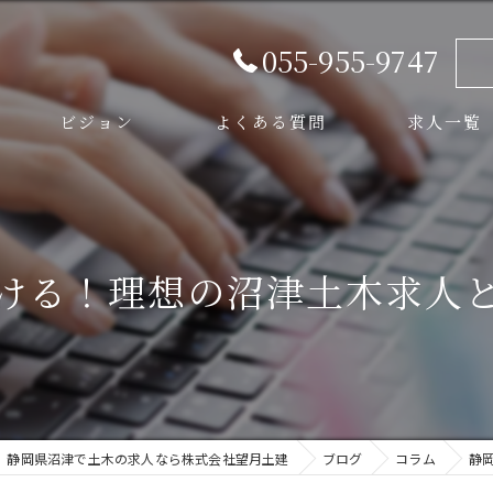
055-955-9747
ビジョン
よくある質問
求人一覧
スタッフ
ける！理想の沼津土木求人
静岡県沼津で土木の求人なら株式会社望月土建
ブログ
コラム
静