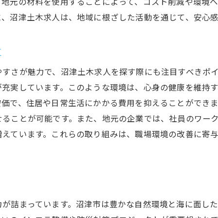
、地元の材料を使用することによって、コスト削減や環境へ
休日を大切にする企業の選び方
に、沼津土木求人は、地域に根ざした活動を通じて、安心
地域のイベントを楽しむための休日
沼津市で理想の土木求人を見つけるための応募方法
立
応募前に準備すべき必要書類とは
やすさが魅力で、沼津土木求人を探す際にも注目すべきポ
理想の求人に出会うための情報収集
が充実しています。このような環境は、心身の健康を維持
面接でアピールするためのポイント
安価で、住居や日常生活にかかる費用を抑えることができ
成功する応募戦略の立て方
せることが可能です。また、地元の企業では、社員のワー
企業が求める人材像を理解する
増えています。これらの取り組みは、職場環境の改善に寄
オンライン応募の際の注意点
福利厚生が充実した沼津土木求人で働くメリット
充実した福利厚生がもたらす安心感
家族も安心の福利厚生パッケージ
力が詰まっています。沼津市は豊かな自然環境と海に面し
企業選びの際に確認すべき福利厚生