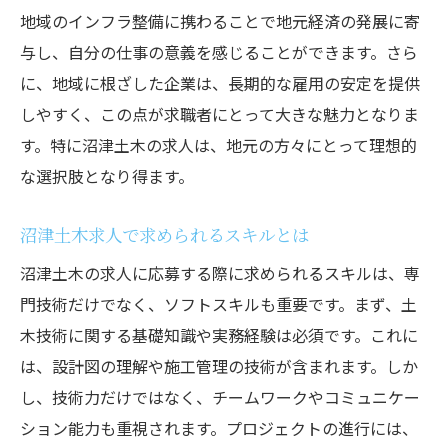
地域のインフラ整備に携わることで地元経済の発展に寄
中途採用で求められる人材像
与し、自分の仕事の意義を感じることができます。さら
効果的な履歴書と職務経歴書の作成法
に、地域に根ざした企業は、長期的な雇用の安定を提供
面接でアピールすべきポイント
しやすく、この点が求職者にとって大きな魅力となりま
転職活動を成功させるための計画
す。特に沼津土木の求人は、地元の方々にとって理想的
業界へのスムーズな転職を目指すには
な選択肢となり得ます。
前職の経験を活かすための準備
沼津土木求人で求められるスキルとは
沼津土木求人を効率的に見つけるためのステッ
プ
沼津土木の求人に応募する際に求められるスキルは、専
効率的な検索方法とリサーチツール
門技術だけでなく、ソフトスキルも重要です。まず、土
木技術に関する基礎知識や実務経験は必須です。これに
ネットワークを活用した求人探し
は、設計図の理解や施工管理の技術が含まれます。しか
地元イベントやキャリアフェアへの参加
し、技術力だけではなく、チームワークやコミュニケー
求職活動のスケジューリング方法
ション能力も重視されます。プロジェクトの進行には、
ターゲット企業のリストアップ戦略