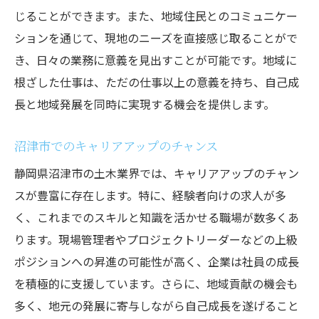
じることができます。また、地域住民とのコミュニケー
リアルタイムで沼津土木求人情報を得るテクニ
ションを通じて、現地のニーズを直接感じ取ることがで
ック
き、日々の業務に意義を見出すことが可能です。地域に
最新情報を即座に入手する方法
根ざした仕事は、ただの仕事以上の意義を持ち、自己成
リアルタイム情報の活用で差をつける
長と地域発展を同時に実現する機会を提供します。
通知設定で重要な情報を逃さない
モバイルアプリでの情報収集法
沼津市でのキャリアアップのチャンス
地域コミュニティからの情報取得
静岡県沼津市の土木業界では、キャリアアップのチャン
リアルタイム情報を基にした迅速な行動
スが豊富に存在します。特に、経験者向けの求人が多
く、これまでのスキルと知識を活かせる職場が数多くあ
ります。現場管理者やプロジェクトリーダーなどの上級
ポジションへの昇進の可能性が高く、企業は社員の成長
を積極的に支援しています。さらに、地域貢献の機会も
多く、地元の発展に寄与しながら自己成長を遂げること