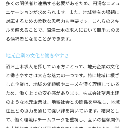
多くの関係者と連携する必要があるため、円滑なコミュ
応募前に確認すべき重要ポイント
ニケーションが求められます。また、地域特有の課題に
公式アカウントフォローで沼津土木求人をゲッ
対応するための柔軟な思考力も重要です。これらのスキ
ト
ルを備えることで、沼津土木の求人において競争力のあ
企業の最新情報をSNSでキャッチ
る候補者となることができます。
公式アカウントを効果的にフォローする方
地元企業の文化と働きやすさ
法
フォローするべきアカウントの見極め方
沼津土木求人を探している方にとって、地元企業の文化
と働きやすさは大きな魅力の一つです。特に地域に根ざ
公式アカウントを利用したネットワーク構
した企業は、地域の価値観やニーズを深く理解している
築
ため、働く上での安心感があります。株式会社望月土建
SNSの通知機能を活用した情報収集
のような地元企業は、地域社会との関係を重視し、地域
企業の採用動向をチェックする重要性
住民との協力を通じて強い絆を築いています。結果とし
地元サイト活用で沼津市の土木求人情報をチェ
て、働く環境はチームワークを重視し、互いの信頼関係
ック