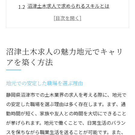
沼津土木求人で求められるスキルとは
地元企業の文化と働きやすさ
地域貢献ができる仕事の魅力
沼津市でのキャリアアップのチャンス
地域密着型の求人の特徴
沼津土木求人の魅力地元でキャリ
静岡県沼津市での土木求人最新情報を探る
アを築く方法
効果的な求人情報収集のテクニック
最近の求人動向と需要の変化
地元での安定した職場を選ぶ理由
沼津市の求人市場の現状
静岡県沼津市での土木業界の求人を考える際に、地元で
人気の求人サイトとその活用法
の安定した職場を選ぶ理由は多く存在します。まず、通
ハローワークの活用方法とメリット
勤時間が短く、家族や友人との時間を大切にできること
企業の公式アカウントを見逃さないコツ
が挙げられます。地元で働くことで、日常生活のバラン
スを保ちながら職業生活を送ることが可能です。また、
中途採用で沼津土木業界に飛び込む秘訣