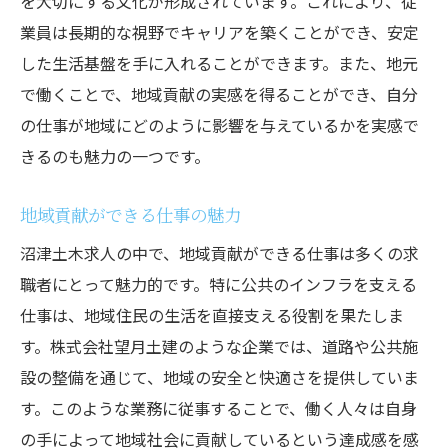
を大切にする文化が形成されています。これにより、従
地域特化型求人サイトのメリット
業員は長期的な視野でキャリアを築くことができ、安定
地元サイトで見つける隠れた求人
した生活基盤を手に入れることができます。また、地元
沼津市の地元情報を活用する方法
で働くことで、地域貢献の実感を得ることができ、自分
の仕事が地域にどのように影響を与えているかを実感で
地域密着型求人の選び方
きるのも魅力の一つです。
地元サイトと全国サイトの違い
地域情報誌を活用した求人探し
地域貢献ができる仕事の魅力
スキルを活かす沼津土木求人転職成功のカギ
沼津土木求人の中で、地域貢献ができる仕事は多くの求
自分のスキルを最大限に活かす方法
職者にとって魅力的です。特に公共のインフラを支える
職種別に求められるスキルセット
仕事は、地域住民の生活を直接支える役割を果たしま
スキルアップで競争力を高める
す。株式会社望月土建のような企業では、道路や公共施
業界特化型スキルの必要性
設の整備を通じて、地域の安全と快適さを提供していま
スキルマッチングの重要性と実践法
す。このような業務に従事することで、働く人々は自身
の手によって地域社会に貢献しているという達成感を感
スキルを武器に転職活動を成功させる