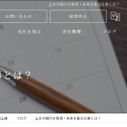
土木の魅力を発見！未来を創る仕事とは？
お問い合わせ
採用申込
当社を知る
会社概要
ブログ
三島市の土木
コラム
伊豆の国市の土木
事とは？
正社員
アルバイト
未経験
月土建
ブログ
土木の魅力を発見！未来を創る仕事とは？