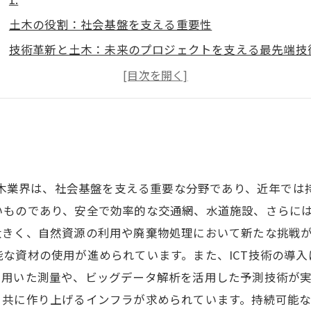
土木の役割：社会基盤を支える重要性
技術革新と土木：未来のプロジェクトを支える最先端技
環境への配慮：サステナブルな土木の実現
キャリアパス：土木業界での多様な職種と成長の可能性
土木の魅力：プロジェクトの成功に貢献する喜び
 土木業界は、社会基盤を支える重要な分野であり、近年で
いものであり、安全で効率的な交通網、水道施設、さらに
きく、自然資源の利用や廃棄物処理において新たな挑戦が
な資材の使用が進められています。また、ICT技術の導
用いた測量や、ビッグデータ解析を活用した予測技術が実
、共に作り上げるインフラが求められています。持続可能