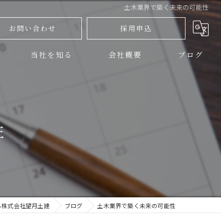
土木業界で築く未来の可能性
お問い合わせ
採用申込
当社を知る
会社概要
ブログ
三島市の土木
コラム
伊豆の国市の土木
性
正社員
アルバイト
未経験
ら株式会社望月土建
ブログ
土木業界で築く未来の可能性