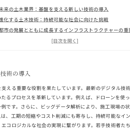
未来の土木業界：基盤を支える新しい技術の導入
進化する土木技術：持続可能な社会に向けた挑戦
都市の発展とともに成長するインフラストラクチャーの重
テクノロジーが切り拓く次世代のインフラの形
若手技術者の視点から見る土木業界の未来
土木業界が人々の生活にもたらす影響とは？
共に探ろう！未来の土木業界が拓く新しい可能性
い技術の導入
支える重要な役割を果たしています。最新のデジタル技術や
たるプロセスを革新しています。例えば、ドローンを使っ
一例です。さらに、ビッグデータ解析により、施工現場の
入は、工期の短縮やコスト削減にも寄与し、持続可能なイ
、エコロジカルな社会の実現に繋がります。若手技術者た