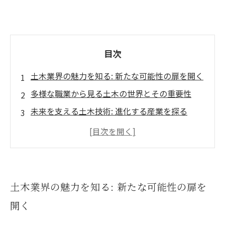
目次
土木業界の魅力を知る: 新たな可能性の扉を開く
多様な職業から見る土木の世界とその重要性
未来を支える土木技術: 進化する産業を探る
現場の声を聞いて: 土木業界にイノベーションを
もたらす人々
次世代の育成: 土木業界で求められるスキルとは
持続可能な未来に向けた土木業界の取り組み
土木業界の魅力を知る: 新たな可能性の扉を
土木業界の未来を描く: 挑戦を通じて広がる新た
開く
な可能性